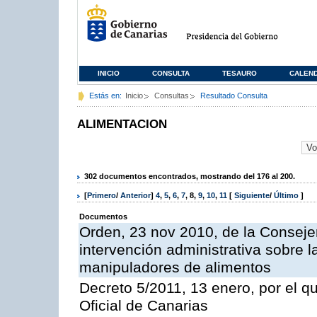
INICIO
CONSULTA
TESAURO
CALEN
Estás en:
Inicio
Consultas
Resultado Consulta
ALIMENTACION
302 documentos encontrados, mostrando del 176 al 200.
[
Primero
/
Anterior
]
4
,
5
,
6
,
7
,
8
,
9
,
10
,
11
[
Siguiente
/
Último
]
Documentos
Orden, 23 nov 2010, de la Consejer
intervención administrativa sobre 
manipuladores de alimentos
Decreto 5/2011, 13 enero, por el q
Oficial de Canarias