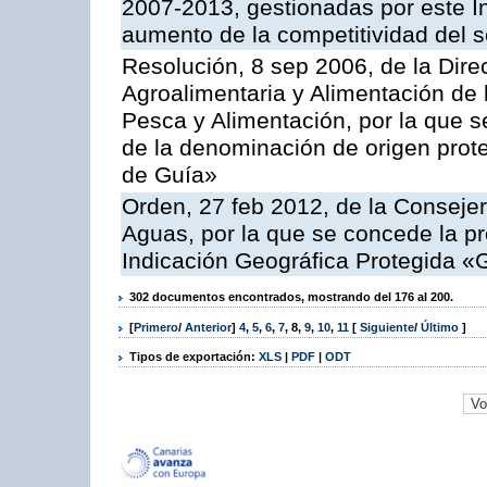
2007-2013, gestionadas por este Ins
aumento de la competitividad del se
Resolución, 8 sep 2006, de la Dire
Agroalimentaria y Alimentación de 
Pesca y Alimentación, por la que se
de la denominación de origen prot
de Guía»
Orden, 27 feb 2012, de la Consejer
Aguas, por la que se concede la pro
Indicación Geográfica Protegida «
302 documentos encontrados, mostrando del 176 al 200.
[
Primero
/
Anterior
]
4
,
5
,
6
,
7
,
8
,
9
,
10
,
11
[
Siguiente
/
Último
]
Tipos de exportación:
XLS
|
PDF
|
ODT