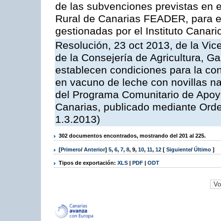
de las subvenciones previstas en 
Rural de Canarias FEADER, para e
gestionadas por el Instituto Canar
Resolución, 23 oct 2013, de la Vic
de la Consejería de Agricultura, G
establecen condiciones para la con
en vacuno de leche con novillas na
del Programa Comunitario de Apoyo
Canarias, publicado mediante Ord
1.3.2013)
302 documentos encontrados, mostrando del 201 al 225.
[
Primero
/
Anterior
]
5
,
6
,
7
,
8
,
9
,
10
,
11
,
12
[
Siguiente
/
Último
]
Tipos de exportación:
XLS
|
PDF
|
ODT