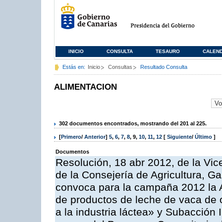
INICIO
CONSULTA
TESAURO
CALEN
Estás en:
Inicio
Consultas
Resultado Consulta
ALIMENTACION
302 documentos encontrados, mostrando del 201 al 225.
[
Primero
/
Anterior
]
5
,
6
,
7
,
8
,
9
,
10
,
11
,
12
[
Siguiente
/
Último
]
Documentos
Resolución, 18 abr 2012, de la Vic
de la Consejería de Agricultura, G
convoca para la campaña 2012 la 
de productos de leche de vaca de o
a la industria láctea» y Subacción 