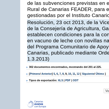
de las subvenciones previstas en 
Rural de Canarias FEADER, para e
gestionadas por el Instituto Canar
Resolución, 23 oct 2013, de la Vic
de la Consejería de Agricultura, G
establecen condiciones para la con
en vacuno de leche con novillas na
del Programa Comunitario de Apoyo
Canarias, publicado mediante Ord
1.3.2013)
302 documentos encontrados, mostrando del 201 al 225.
[
Primero
/
Anterior
]
5
,
6
,
7
,
8
,
9
,
10
,
11
,
12
[
Siguiente
/
Último
]
Tipos de exportación:
XLS
|
PDF
|
ODT