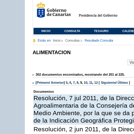
INICIO
CONSULTA
TESAURO
CALEN
Estás en:
Inicio
Consultas
Resultado Consulta
ALIMENTACION
302 documentos encontrados, mostrando del 201 al 225.
[
Primero
/
Anterior
]
5
,
6
,
7
,
8
,
9
,
10
,
11
,
12
[
Siguiente
/
Último
]
Documentos
Resolución, 7 jul 2011, de la Direc
Agroalimentaria de la Consejería d
Medio Ambiente, por la que se da pu
de la Indicación Geográfica Proteg
Resolución, 2 jun 2011, de la Direc