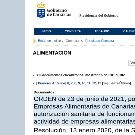
INICIO
CONSULTA
TESAURO
CALEN
Estás en:
Inicio
Consultas
Resultado Consulta
ALIMENTACION
302 documentos encontrados, mostrando del 301 al 302.
[
Primero
/
Anterior
]
6
,
7
,
8
,
9
,
10
,
11
,
12
,
13
[Siguiente/Último]
Documentos
ORDEN de 23 de junio de 2021, por
Empresas Alimentarias de Canarias
autorización sanitaria de funciona
actividad de empresas alimentaria
Resolución, 13 enero 2020, de la S