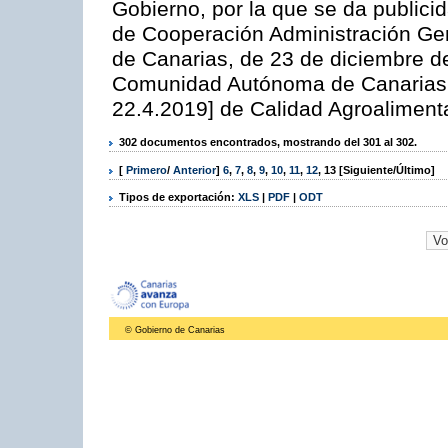
Gobierno, por la que se da publicid
de Cooperación Administración G
de Canarias, de 23 de diciembre de
Comunidad Autónoma de Canarias 6
22.4.2019] de Calidad Agroalimenta
302 documentos encontrados, mostrando del 301 al 302.
[
Primero
/
Anterior
]
6
,
7
,
8
,
9
,
10
,
11
,
12
,
13
[Siguiente/Último]
Tipos de exportación:
XLS
|
PDF
|
ODT
© Gobierno de Canarias