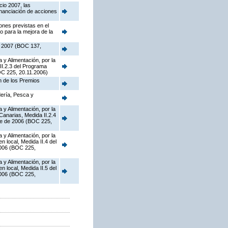
cio 2007, las
inanciación de acciones
ones previstas en el
 para la mejora de la
de 2007 (BOC 137,
 y Alimentación, por la
II.2.3 del Programa
OC 225, 20.11.2006)
n de los Premios
dería, Pesca y
 y Alimentación, por la
Canarias, Medida II.2.4
re de 2006 (BOC 225,
 y Alimentación, por la
 local, Medida II.4 del
2006 (BOC 225,
 y Alimentación, por la
 local, Medida II.5 del
2006 (BOC 225,