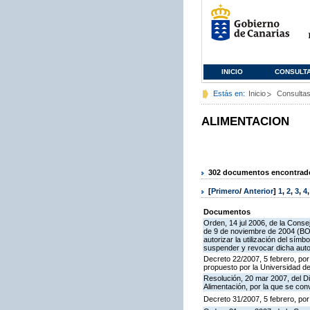
INICIO
CONSULT
Estás en:
Inicio
Consulta
ALIMENTACION
302 documentos encontrados
[
Primero
/
Anterior
]
1
,
2
,
3
,
4
Documentos
Orden, 14 jul 2006, de la Conse
de 9 de noviembre de 2004 (BOC 
autorizar la utilización del sím
suspender y revocar dicha auto
Decreto 22/2007, 5 febrero, por
propuesto por la Universidad d
Resolución, 20 mar 2007, del Di
Alimentación, por la que se co
Decreto 31/2007, 5 febrero, po