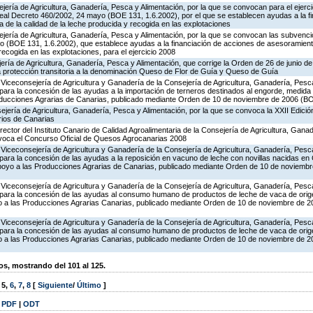
jería de Agricultura, Ganadería, Pesca y Alimentación, por la que se convocan para el ejerci
eal Decreto 460/2002, 24 mayo (BOE 131, 1.6.2002), por el que se establecen ayudas a la f
 de la calidad de la leche producida y recogida en las explotaciones
jería de Agricultura, Ganadería, Pesca y Alimentación, por la que se convocan las subvenci
 (BOE 131, 1.6.2002), que establece ayudas a la financiación de acciones de asesoramiento
recogida en las explotaciones, para el ejercicio 2008
jería de Agricultura, Ganadería, Pesca y Alimentación, que corrige la Orden de 26 de junio 
ga protección transitoria a la denominación Queso de Flor de Guía y Queso de Guía
Viceconsejería de Agricultura y Ganadería de la Consejería de Agricultura, Ganadería, Pesca
ara la concesión de las ayudas a la importación de terneros destinados al engorde, medida 
oducciones Agrarias de Canarias, publicado mediante Orden de 10 de noviembre de 2006 (B
jería de Agricultura, Ganadería, Pesca y Alimentación, por la que se convoca la XXII Edició
rios de Canarias
rector del Instituto Canario de Calidad Agroalimentaria de la Consejería de Agricultura, Gana
nvoca el Concurso Oficial de Quesos Agrocanarias 2008
Viceconsejería de Agricultura y Ganadería de la Consejería de Agricultura, Ganadería, Pesca
ara la concesión de las ayudas a la reposición en vacuno de leche con novillas nacidas en 
poyo a las Producciones Agrarias de Canarias, publicado mediante Orden de 10 de noviemb
Viceconsejería de Agricultura y Ganadería de la Consejería de Agricultura, Ganadería, Pesca
para la concesión de las ayudas al consumo humano de productos de leche de vaca de origen
 a las Producciones Agrarias Canarias, publicado mediante Orden de 10 de noviembre de 
Viceconsejería de Agricultura y Ganadería de la Consejería de Agricultura, Ganadería, Pesca
para la concesión de las ayudas al consumo humano de productos de leche de vaca de origen
 a las Producciones Agrarias Canarias, publicado mediante Orden de 10 de noviembre de 
, mostrando del 101 al 125.
,
5
,
6
,
7
,
8
[
Siguiente
/
Último
]
|
PDF
|
ODT