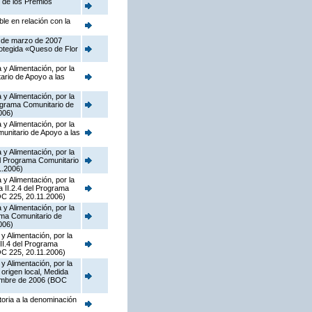
n de los Premios
le en relación con la
5 de marzo de 2007
rotegida «Queso de Flor
y Alimentación, por la
ario de Apoyo a las
y Alimentación, por la
ograma Comunitario de
006)
y Alimentación, por la
munitario de Apoyo a las
y Alimentación, por la
el Programa Comunitario
1.2006)
y Alimentación, por la
a II.2.4 del Programa
OC 225, 20.11.2006)
y Alimentación, por la
rama Comunitario de
006)
y Alimentación, por la
II.4 del Programa
OC 225, 20.11.2006)
y Alimentación, por la
origen local, Medida
iembre de 2006 (BOC
toria a la denominación