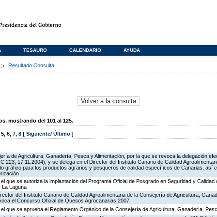
A
TESAURO
CALENDARIO
AYUDA
s
Resultado Consulta
, mostrando del 101 al 125.
,
5
,
6
,
7
,
8
[
Siguiente
/
Último
]
jería de Agricultura, Ganadería, Pesca y Alimentación, por la que se revoca la delegación e
223, 17.11.2004), y se delega en el Director del Instituto Canario de Calidad Agroalimentar
bolo gráfico para los productos agrarios y pesqueros de calidad específicos de Canarias, así 
rización
 el que se autoriza la implantación del Programa Oficial de Posgrado en Seguridad y Calidad 
e La Laguna
rector del Instituto Canario de Calidad Agroalimentaria de la Consejería de Agricultura, Gana
nvoca el Concurso Oficial de Quesos Agrocanarias 2007
r el que se aprueba el Reglamento Orgánico de la Consejería de Agricultura, Ganadería, Pesc