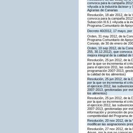
convoca para la campaña 2012 l
«Ayuda a la industria láctea» 
Agrarias de Canarias
Resolución, 18 abr 2012, de la 
convoca para la campaña 2012 l
Subacción III.6.1 «Ayuda a la i
Programa Comunitario de Apoyo
Decreto 40/2012, 17 mayo, por 
Orden, 31 may 2012, de la Conse
Programa Comunitario de Apoyo a
Consejo, de 30 de enero de 20
Orden, 10 sep 2012, de la Cons
255, 30.12.2012), que convoca 
mejora integral de la calidad de
Resolución, 25 jun 2012, de la 
por la que se incrementa el cr
para el ejercicio 2011, las su
programación 2007-2013, gestion
la calidad de los alimentos)
Resolución, 25 jun 2012, de la 
por la que se incrementa el cr
el ejercicio 2012, las subvenc
2007-2013, gestionadas por este
los alimentos)
Resolución, 25 jun 2012, de la 
por la que se incrementa el cr
el ejercicio 2012, las subvenc
2007-2013, gestionadas por este
información y promoción de prod
competitividad del Programa de
Resolución, 20 nov 2012, de la 
modifican las asignaciones pre
Resolución, 27 nov 2012, de la 
Aguas, por la que se convocan,