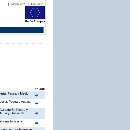
Mapa web
Contacto
Enlace
adería, Pesca y Medio
nadería, Pesca y Aguas,
, Ganadería, Pesca y
de Guía y Queso de
transitoria a la
 y Aguas, por la que se