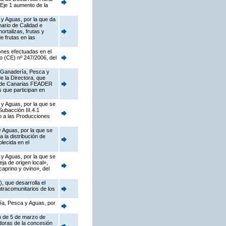
Eje 1 aumento de la
 y Aguas, por la que da
nario de Calidad e
ortalizas, frutas y
e frutas en las
ones efectuadas en el
o (CE) nº 247/2006, del
a, Ganadería, Pesca y
e la Directora, que
al de Canarias FEADER
s que participan en
 y Aguas, por la que se
ubacción III.4.1
o a las Producciones
y Aguas, por la que se
 la distribución de
lecida en el
 y Aguas, por la que se
a de origen local»,
caprino y ovino», del
 que desarrolla el
intracomunitarios de los
ría, Pesca y Aguas, por
en de 5 de marzo de
doras de la concesión