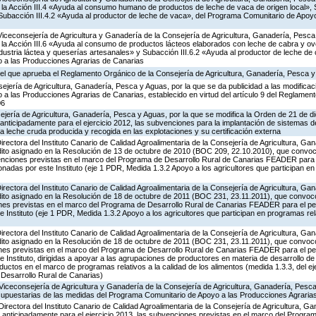
a Acción III.4 «Ayuda al consumo humano de productos de leche de vaca de origen local», S
y Subacción III.4.2 «Ayuda al productor de leche de vaca», del Programa Comunitario de Apoy
Viceconsejería de Agricultura y Ganadería de la Consejería de Agricultura, Ganadería, Pesca
a Acción III.6 «Ayuda al consumo de productos lácteos elaborados con leche de cabra y ovej
ndustria láctea y queserías artesanales» y Subacción III.6.2 «Ayuda al productor de leche de 
 a las Producciones Agrarias de Canarias
el que aprueba el Reglamento Orgánico de la Consejería de Agricultura, Ganadería, Pesca 
jería de Agricultura, Ganadería, Pesca y Aguas, por la que se da publicidad a las modificac
 las Producciones Agrarias de Canarias, establecido en virtud del artículo 9 del Reglament
06
ejería de Agricultura, Ganadería, Pesca y Aguas, por la que se modifica la Orden de 21 de 
anticipadamente para el ejercicio 2012, las subvenciones para la implantación de sistemas 
 la leche cruda producida y recogida en las explotaciones y su certificación externa
Directora del Instituto Canario de Calidad Agroalimentaria de la Consejería de Agricultura, G
édito asignado en la Resolución de 13 de octubre de 2010 (BOC 209, 22.10.2010), que convo
bvenciones previstas en el marco del Programa de Desarrollo Rural de Canarias FEADER para 
adas por este Instituto (eje 1 PDR, Medida 1.3.2 Apoyo a los agricultores que participan en
Directora del Instituto Canario de Calidad Agroalimentaria de la Consejería de Agricultura, G
édito asignado en la Resolución de 18 de octubre de 2011 (BOC 231, 23.11.2011), que convoc
iones previstas en el marco del Programa de Desarrollo Rural de Canarias FEADER para el p
 Instituto (eje 1 PDR, Medida 1.3.2 Apoyo a los agricultores que participan en programas rela
Directora del Instituto Canario de Calidad Agroalimentaria de la Consejería de Agricultura, G
édito asignado en la Resolución de 18 de octubre de 2011 (BOC 231, 23.11.2011), que convoc
iones previstas en el marco del Programa de Desarrollo Rural de Canarias FEADER para el p
 Instituto, dirigidas a apoyar a las agrupaciones de productores en materia de desarrollo de
uctos en el marco de programas relativos a la calidad de los alimentos (medida 1.3.3, del ej
 Desarrollo Rural de Canarias)
Viceconsejería de Agricultura y Ganadería de la Consejería de Agricultura, Ganadería, Pesca
supuestarias de las medidas del Programa Comunitario de Apoyo a las Producciones Agrari
Directora del Instituto Canario de Calidad Agroalimentaria de la Consejería de Agricultura, G
 anticipadamente para el ejercicio 2013, las subvenciones previstas en el marco del Program