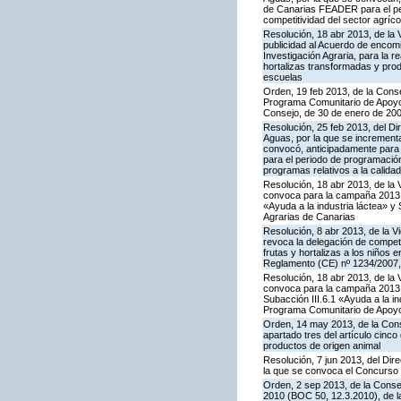
de Canarias FEADER para el per
competitividad del sector agríco
Resolución, 18 abr 2013, de la 
publicidad al Acuerdo de encomi
Investigación Agraria, para la re
hortalizas transformadas y prod
escuelas
Orden, 19 feb 2013, de la Conse
Programa Comunitario de Apoyo a
Consejo, de 30 de enero de 20
Resolución, 25 feb 2013, del Dir
Aguas, por la que se increment
convocó, anticipadamente para 
para el periodo de programación
programas relativos a la calidad
Resolución, 18 abr 2013, de la 
convoca para la campaña 2013 l
«Ayuda a la industria láctea» 
Agrarias de Canarias
Resolución, 8 abr 2013, de la V
revoca la delegación de compete
frutas y hortalizas a los niños
Reglamento (CE) nº 1234/2007,
Resolución, 18 abr 2013, de la 
convoca para la campaña 2013 l
Subacción III.6.1 «Ayuda a la i
Programa Comunitario de Apoyo
Orden, 14 may 2013, de la Cons
apartado tres del artículo cinco
productos de origen animal
Resolución, 7 jun 2013, del Dire
la que se convoca el Concurso
Orden, 2 sep 2013, de la Conse
2010 (BOC 50, 12.3.2010), de l