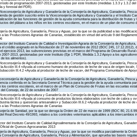
íodo de programación 2007-2013, gestionadas por este Instituto (medidas 1.3.3 y 1.3.2 del 
la y forestal del PDR).
Viceconsejería de Agricultura y Ganadería de la Consejería de Agricultura, Ganadería, Pesca
enda de gestión suscrito entre la Viceconsejería de Agricultura y Ganadería y el Instituto Ca
alización de las funciones de gestión de la ayuda comunitaria para la distribución de frutas y h
uctos del plátano a los niños en los centros escolares, en el marco de un plan de consumo d
jería de Agricultura, Ganadería, Pesca y Aguas, por la que se da publicidad a las modificaci
 las Producciones Agrarias de Canarias, establecido en virtud del artículo 9 del Reglament
06
ector del Instituto Canario de Calidad e Investigación Agraria de la Consejería de Agricultur
a el crédito asignado en la Resolución de 27 de noviembre de 2012 (BOC 245, 17.12.2012), d
el ejercicio 2013, las subvenciones previstas en el marco del Programa de Desarrollo Rur
 2007-2013, gestionadas por este Instituto (Eje 1 PDR, Medida 1.3.2 Apoyo a los agricultore
 de los alimentos).
Viceconsejería de Agricultura y Ganadería de la Consejería de Agricultura, Ganadería, Pesca
a Acción III.4 «Ayuda al consumo humano de productos de leche de vaca de origen local», S
y Subacción III.4.2 «Ayuda al productor de leche de vaca», del Programa Comunitario de Apoy
iceconsejería de Agricultura y Ganadería de la Consejería de Agricultura, Ganadería, Pesca 
ncia conferida en la Secretaria General Técnica para la gestión de la ayuda comunitaria para
 en los centros escolares, en el marco de un Plan de Consumo de Frutas en las escuelas estab
 del Consejo, de 22 de octubre de 2007
Viceconsejería de Agricultura y Ganadería de la Consejería de Agricultura, Ganadería, Pesca
a Acción III.6 «Ayuda al consumo de productos lácteos elaborados con leche de cabra y ovej
ndustria láctea y queserías artesanales» y Subacción III.6.2 «Ayuda al productor de leche de 
 a las Producciones Agrarias de Canarias
ejería de Sanidad, por la que se deroga la Orden de 22 de marzo de 1999 (BOC 80, 21.6.99),
 del Real Decreto 49/1993, relativo a los controles veterinarios aplicables a los intercambios 
ctor del Instituto Canario de Calidad Agroalimentaria de la Consejería de Agricultura, Ganade
 Oficial de Quesos Agrocanarias 2013
jería de Agricultura, Ganadería, Pesca y Aguas, por la que se modifica parcialmente la Ord
a Consejería de Agricultura, Ganadería, Pesca y Alimentación, que aprueba las bases regula