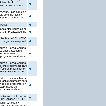
ubacción III.4.1
o a las Producciones
 y Aguas, por la que se
a de origen local»,
caprino y ovino», del
y Aguas
iones efectuadas en el
o (CE) nº 247/2006, del
diciembre de 2011 (BOC
de aseguramiento para la
anadería, Pesca y Aguas,
ca, anticipadamente
el período de
 programas relativos a
anadería, Pesca y Aguas,
ó, anticipadamente para
eríodo de programación
tivos a la calidad de
anadería, Pesca y Aguas,
ó, anticipadamente para
eríodo de programación
 actividades de
e 1 aumento de la
 y Aguas, por la que se
as de Canarias (POSEI)
anadería, Pesca y
a de Desarrollo Rural