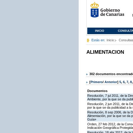
INICIO
CONSULT
Estás en:
Inicio
Consulta
ALIMENTACION
302 documentos encontrados
[
Primero
/
Anterior
]
5
,
6
,
7
,
8
Documentos
Resolución, 7 jul 2011, de la Di
Ambiente, por la que se da publi
Resolución, 2 jun 2011, de la D
por la que se da publicidad a la
Resolución, 8 sep 2006, de la D
Alimentación, por la que se da 
Guía»
Orden, 27 feb 2012, de la Conse
Indicación Geográfica Protegid
Resolución, 18 abr 2012, de la 