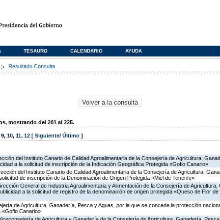
A
TESAURO
CALENDARIO
AYUDA
s
Resultado Consulta
, mostrando del 201 al 225.
,
9
,
10
,
11
,
12
[
Siguiente
/
Último
]
rección del Instituto Canario de Calidad Agroalimentaria de la Consejería de Agricultura, Gan
cidad a la solicitud de inscripción de la Indicación Geográfica Protegida «Gofio Canario»
irección del Instituto Canario de Calidad Agroalimentaria de la Consejería de Agricultura, Ga
 solicitud de inscripción de la Denominación de Origen Protegida «Miel de Tenerife»
irección General de Industria Agroalimentaria y Alimentación de la Consejería de Agricultura
publicidad a la solicitud de registro de la denominación de origen protegida «Queso de Flor 
jería de Agricultura, Ganadería, Pesca y Aguas, por la que se concede la protección nacional 
a «Gofio Canario»
Viceconsejería de Agricultura y Ganadería de la Consejería de Agricultura, Ganadería, Pesca