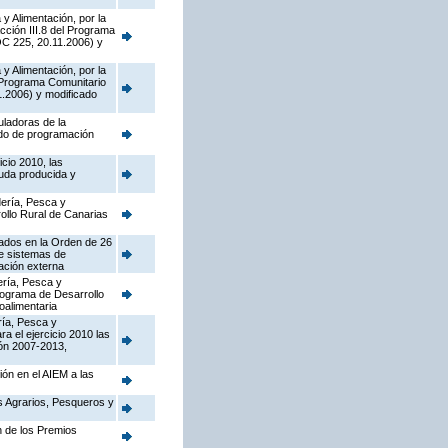
y Alimentación, por la
cción III.8 del Programa
OC 225, 20.11.2006) y
y Alimentación, por la
l Programa Comunitario
.2006) y modificado
uladoras de la
odo de programación
cio 2010, las
ruda producida y
dería, Pesca y
ollo Rural de Canarias
tados en la Orden de 26
de sistemas de
cación externa
ería, Pesca y
Programa de Desarrollo
oalimentaria
ría, Pesca y
a el ejercicio 2010 las
ón 2007-2013,
ión en el AIEM a las
os Agrarios, Pesqueros y
n de los Premios