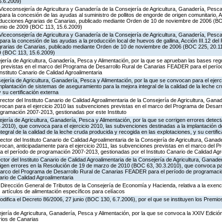
5.6.2009)
Viceconsejería de Agricultura y Ganadería de la Consejería de Agricultura, Ganadería, Pesca 
ara la concesión de las ayudas al suministro de pollitos de engorde de origen comunitario, A
oducciones Agrarias de Canarias, publicado mediante Orden de 10 de noviembre de 2006 (B
unio de 2009 (BOC 113, 15.6.2009)
Viceconsejería de Agricultura y Ganadería de la Consejería de Agricultura, Ganadería, Pesca 
ara la concesión de las ayudas a la producción local de huevos de gallina, Acción III.12 de
grarias de Canarias, publicado mediante Orden de 10 de noviembre de 2006 (BOC 225, 20.11
9 (BOC 113, 15.6.2009)
ería de Agricultura, Ganadería, Pesca y Alimentación, por la que se aprueban las bases reg
 previstas en el marco del Programa de Desarrollo Rural de Canarias FEADER para el perí
nstituto Canario de Calidad Agroalimentaria
jería de Agricultura, Ganadería, Pesca y Alimentación, por la que se convocan para el ejerci
plantación de sistemas de aseguramiento para la mejora integral de la calidad de la leche c
 su certificación externa
rector del Instituto Canario de Calidad Agroalimentaria de la Consejería de Agricultura, Gana
vocan para el ejercicio 2010 las subvenciones previstas en el marco del Programa de Desarr
ramación 2007-2013, gestionadas por este Instituto
jería de Agricultura, Ganadería, Pesca y Alimentación, por la que se corrigen errores detec
2010), que convoca para el ejercicio 2010, las subvenciones destinadas a la implantación 
egral de la calidad de la leche cruda producida y recogida en las explotaciones, y su certifi
ector del Instituto Canario de Calidad Agroalimentaria de la Consejería de Agricultura, Ganad
vocan, anticipadamente para el ejercicio 2011, las subvenciones previstas en el marco del 
el período de programación 2007-2013, gestionadas por el Instituto Canario de Calidad Agr
ctor del Instituto Canario de Calidad Agroalimentaria de la Consejería de Agricultura, Ganade
rigen errores en la Resolución de 19 de marzo de 2010 (BOC 63, 30.3.2010), que convoca par
marco del Programa de Desarrollo Rural de Canarias FEADER para el período de programaci
ario de Calidad Agroalimentaria
Dirección General de Tributos de la Consejería de Economía y Hacienda, relativa a la exenc
 artículos de alimentación específicos para celíacos
odifica el Decreto 86/2006, 27 junio (BOC 130, 6.7.2006), por el que se instituyen los Premi
jería de Agricultura, Ganadería, Pesca y Alimentación, por la que se convoca la XXIV Edició
rios de Canarias