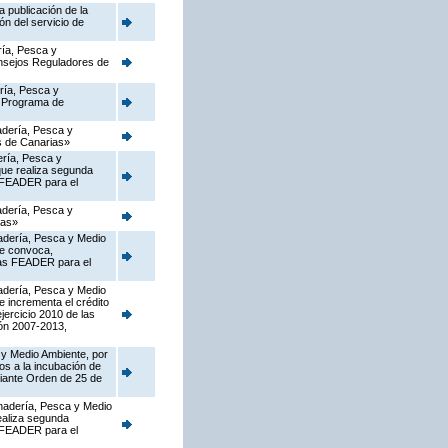
 publicación de la
ón del servicio de
ría, Pesca y
onsejos Reguladores de
ería, Pesca y
l Programa de
nadería, Pesca y
as de Canarias»
ería, Pesca y
que realiza segunda
s FEADER para el
nadería, Pesca y
ias»
nadería, Pesca y Medio
ue convoca,
rias FEADER para el
nadería, Pesca y Medio
e incrementa el crédito
jercicio 2010 de las
ón 2007-2013,
 y Medio Ambiente, por
os a la incubación de
diante Orden de 25 de
Ganadería, Pesca y Medio
ealiza segunda
s FEADER para el