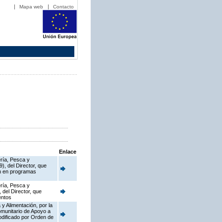
Mapa web
Contacto
Enlace
ería, Pesca y
), del Director, que
en en programas
ería, Pesca y
 del Director, que
entos
y Alimentación, por la
munitario de Apoyo a
dificado por Orden de