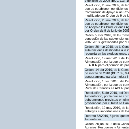
9 de junio de 2009 (BOC 113, 1
Resolución, 25 nov 2009, de la 
que se establecen condiciones p
Comunitario de Apoyo a las Pr
modificado por Orden de 9 de j
Resolución, 25 nov 2009, de la 
que se establecen condiciones p
de Apoyo a las Producciones A
por Orden de 9 de junio de 200
Orden, 5 mar 2010, de la Consej
concesión de las subvenciones
2007-2013, gestionadas por el I
Orden, 26 mar 2010, de la Conse
subvenciones destinadas a la im
recogida en las explotaciones, y
Resolución, 19 mar 2010, del Di
Alimentación, por la que se con
FEADER para el período de prog
Orden, 14 abr 2010, de la Conse
de marzo de 2010 (BOC 69, 9.4.
aseguramiento para la mejora int
Resolución, 13 oct 2010, del Dir
Alimentación, por la que se con
Rural de Canarias FEADER para 
Resolución, 5 abr 2010, del Dire
Alimentación, por la que se cor
subvenciones previstas en el 
gestionadas por el Instituto Can
Resolución, 12 may 2010, de la 
entregas e importaciones de los
Decreto 63/2010, 3 junio, que m
Alimentarios
Orden, 28 jun 2010, de la Conse
Agrarios, Pesqueros y Alimenta