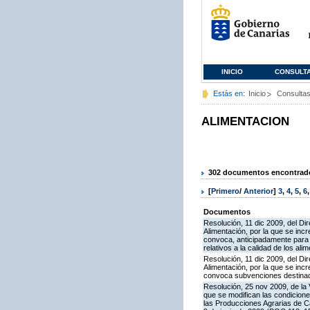
INICIO
CONSULT
Estás en:
Inicio
Consulta
ALIMENTACION
302 documentos encontrados
[
Primero
/
Anterior
]
3
,
4
,
5
,
6
Documentos
Resolución, 11 dic 2009, del Dir
Alimentación, por la que se inc
convoca, anticipadamente para e
relativos a la calidad de los ali
Resolución, 11 dic 2009, del Dir
Alimentación, por la que se inc
convoca subvenciones destinadas
Resolución, 25 nov 2009, de la 
que se modifican las condicion
las Producciones Agrarias de 