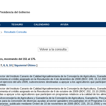
A
TESAURO
CALENDARIO
AYUDA
s
Resultado Consulta
, mostrando del 151 al 175.
,
7
,
8
,
9
,
10
[
Siguiente
/
Último
]
ector del Instituto Canario de Calidad Agroalimentaria de la Consejería de Agricultura, Ganad
rementa el crédito asignado en la Resolución de 4 de diciembre de 2008 (BOC 249, 15.12.2009
l ejercicio del año 2009, subvenciones destinadas a apoyar a los agricultores que particip
mentos
ector del Instituto Canario de Calidad Agroalimentaria de la Consejería de Agricultura, Ganad
rementa el crédito asignado en la Resolución de 6 de octubre de 2009 (BOC 202, 15.10.2009),
 a apoyar a los agricultores que participen en programas relativos a la calidad de los alim
Viceconsejería de Agricultura y Ganadería de la Consejería de Agricultura, Ganadería, Pesca 
es para la concesión de diversas ayudas al sector ganadero encuadradas en el Programa Co
Canarias, publicado mediante Orden de 10 de noviembre de 2006 (BOC 225, 20.11.2006) y mo