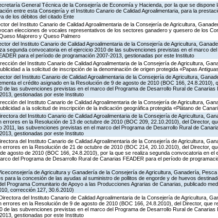
Secretaría General Técnica de la Consejería de Economía y Hacienda, por la que se dispone la
ión entre esta Consejería y el Instituto Canario de Calidad Agroalimentaria, para la prestaci
va de los débitos del citado Ente
ector del Instituto Canario de Calidad Agroalimentaria de la Consejería de Agricultura, Ganade
nvocan elecciones de vocales representativos de los sectores ganadero y quesero de los C
 Queso Majorero y Queso Palmero
ector del Instituto Canario de Calidad Agroalimentaria de la Consejería de Agricultura, Ganad
liza segunda convocatoria en el ejercicio 2010 de las subvenciones previstas en el marco de
EADER para el período de programación 2007-2013, gestionadas por este Instituto
irección del Instituto Canario de Calidad Agroalimentaria de la Consejería de Agricultura, Ga
publicidad a la solicitud de inscripción de la denominación de origen protegida «Papas Antigu
ector del Instituto Canario de Calidad Agroalimentaria de la Consejería de Agricultura, Ganad
rementa el crédito asignado en la Resolución de 9 de agosto de 2010 (BOC 166, 24.8.2010), 
010 de las subvenciones previstas en el marco del Programa de Desarrollo Rural de Canaria
013, gestionadas por este Instituto
irección del Instituto Canario de Calidad Agroalimentaria de la Consejería de Agricultura, Ga
ublicidad a la solicitud de inscripción de la indicación geográfica protegida «Plátano de Canar
irectora del Instituto Canario de Calidad Agroalimentaria de la Consejería de Agricultura, Ga
n errores en la Resolución de 13 de octubre de 2010 (BOC 209, 22.10.2010), del Director, q
cio 2011, las subvenciones previstas en el marco del Programa de Desarrollo Rural de Cana
013, gestionadas por este Instituto
irectora del Instituto Canario de Calidad Agroalimentaria de la Consejería de Agricultura, Ga
n errores en la Resolución de 21 de octubre de 2010 (BOC 214, 20.10.2010), del Director, qu
de agosto de 2010 (BOC 166, 24.8.2010), por la que se realiza segunda convocatoria en el e
marco del Programa de Desarrollo Rural de Canarias FEADER para el período de programaci
Viceconsejería de Agricultura y Ganadería de la Consejería de Agricultura, Ganadería, Pesca
s para la concesión de las ayudas al suministro de pollitos de engorde y de huevos destinad
.8 del Programa Comunitario de Apoyo a las Producciones Agrarias de Canarias, publicado me
10, corrección 127, 30.6.2010)
Directora del Instituto Canario de Calidad Agroalimentaria de la Consejería de Agricultura, 
n errores en la Resolución de 9 de agosto de 2010 (BOC 166, 24.8.2010), del Director, que r
010 de las subvenciones previstas en el marco del Programa de Desarrollo Rural de Canaria
013, gestionadas por este Instituto