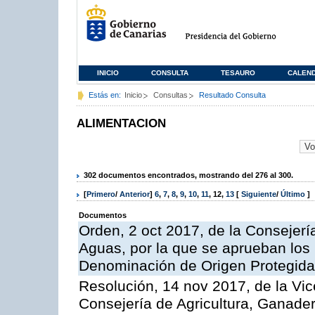
INICIO
CONSULTA
TESAURO
CALEN
Estás en:
Inicio
Consultas
Resultado Consulta
ALIMENTACION
302 documentos encontrados, mostrando del 276 al 300.
[
Primero
/
Anterior
]
6
,
7
,
8
,
9
,
10
,
11
,
12
,
13
[
Siguiente
/
Último
]
Documentos
Orden, 2 oct 2017, de la Consejerí
Aguas, por la que se aprueban los
Denominación de Origen Protegid
Resolución, 14 nov 2017, de la Vic
Consejería de Agricultura, Ganader