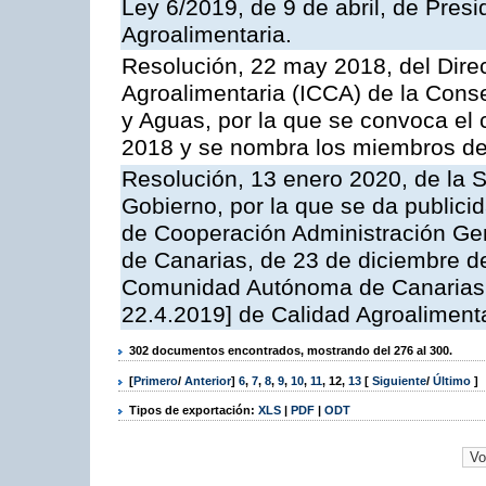
Ley 6/2019, de 9 de abril, de Pres
Agroalimentaria.
Resolución, 22 may 2018, del Direc
Agroalimentaria (ICCA) de la Conse
y Aguas, por la que se convoca el 
2018 y se nombra los miembros de
Resolución, 13 enero 2020, de la S
Gobierno, por la que se da publicid
de Cooperación Administración G
de Canarias, de 23 de diciembre de
Comunidad Autónoma de Canarias 6
22.4.2019] de Calidad Agroalimenta
302 documentos encontrados, mostrando del 276 al 300.
[
Primero
/
Anterior
]
6
,
7
,
8
,
9
,
10
,
11
,
12
,
13
[
Siguiente
/
Último
]
Tipos de exportación:
XLS
|
PDF
|
ODT