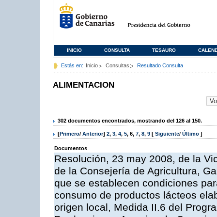
INICIO
CONSULTA
TESAURO
CALEN
Estás en:
Inicio
Consultas
Resultado Consulta
ALIMENTACION
302 documentos encontrados, mostrando del 126 al 150.
[
Primero
/
Anterior
]
2
,
3
,
4
,
5
,
6
,
7
,
8
,
9
[
Siguiente
/
Último
]
Documentos
Resolución, 23 may 2008, de la Vi
de la Consejería de Agricultura, G
que se establecen condiciones par
consumo de productos lácteos elab
origen local, Medida II.6 del Prog