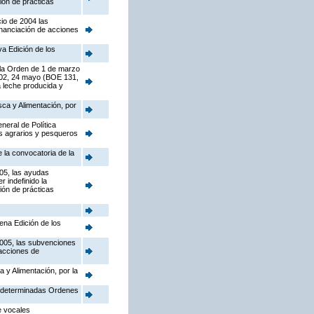
ión de prácticas
cio de 2004 las
inanciación de acciones
a Edición de los
 la Orden de 1 de marzo
2002, 24 mayo (BOE 131,
a leche producida y
sca y Alimentación, por
neral de Política
tos agrarios y pesqueros
e la convocatoria de la
005, las ayudas
 indefinido la
ión de prácticas
ena Edición de los
2005, las subvenciones
 acciones de
a y Alimentación, por la
te determinadas Ordenes
e vocales