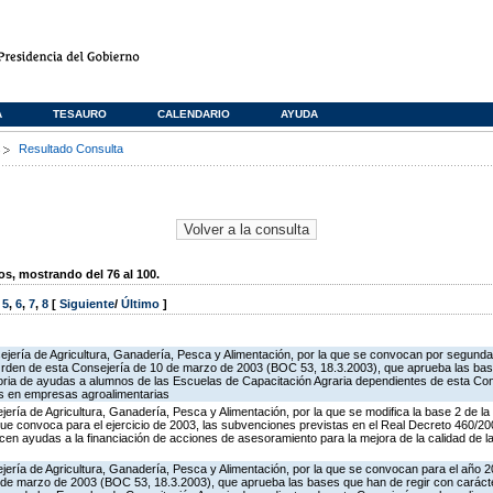
A
TESAURO
CALENDARIO
AYUDA
s
Resultado Consulta
, mostrando del 76 al 100.
,
5
,
6
,
7
,
8
[
Siguiente
/
Último
]
ejería de Agricultura, Ganadería, Pesca y Alimentación, por la que se convocan por segunda
Orden de esta Consejería de 10 de marzo de 2003 (BOC 53, 18.3.2003), que aprueba las bas
toria de ayudas a alumnos de las Escuelas de Capacitación Agraria dependientes de esta Con
as en empresas agroalimentarias
jería de Agricultura, Ganadería, Pesca y Alimentación, por la que se modifica la base 2 de l
ue convoca para el ejercicio de 2003, las subvenciones previstas en el Real Decreto 460/
ecen ayudas a la financiación de acciones de asesoramiento para la mejora de la calidad de l
jería de Agricultura, Ganadería, Pesca y Alimentación, por la que se convocan para el año 
 de marzo de 2003 (BOC 53, 18.3.2003), que aprueba las bases que han de regir con carácter