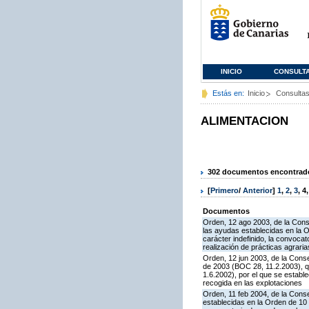
INICIO
CONSULT
Estás en:
Inicio
Consulta
ALIMENTACION
302 documentos encontrados
[
Primero
/
Anterior
]
1
,
2
,
3
,
4
Documentos
Orden, 12 ago 2003, de la Cons
las ayudas establecidas en la 
carácter indefinido, la convoca
realización de prácticas agrari
Orden, 12 jun 2003, de la Conse
de 2003 (BOC 28, 11.2.2003), q
1.6.2002), por el que se establ
recogida en las explotaciones
Orden, 11 feb 2004, de la Conse
establecidas en la Orden de 10