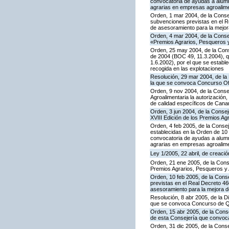
convocatoria de ayudas a alumn
agrarias en empresas agroalim
Orden, 1 mar 2004, de la Consej
subvenciones previstas en el R
de asesoramiento para la mejora
Orden, 4 mar 2004, de la Conse
«Premios Agrarios, Pesqueros y
Orden, 25 may 2004, de la Cons
de 2004 (BOC 49, 11.3.2004), q
1.6.2002), por el que se establ
recogida en las explotaciones
Resolución, 29 mar 2004, de la 
la que se convoca Concurso Ofi
Orden, 9 nov 2004, de la Consej
Agroalimentaria la autorización
de calidad específicos de Cana
Orden, 3 jun 2004, de la Conseje
XVIII Edición de los Premios Ag
Orden, 4 feb 2005, de la Consej
establecidas en la Orden de 10
convocatoria de ayudas a alumn
agrarias en empresas agroalim
Ley 1/2005, 22 abril, de creació
Orden, 21 ene 2005, de la Cons
Premios Agrarios, Pesqueros y 
Orden, 10 feb 2005, de la Conse
previstas en el Real Decreto 4
asesoramiento para la mejora de
Resolución, 8 abr 2005, de la D
que se convoca Concurso de Qu
Orden, 15 abr 2005, de la Cons
de esta Consejería que convoca
Orden, 31 dic 2005, de la Conse