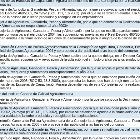
os de las Escuelas de Capacitación Agraria dependientes de esta Consejería por la realizac
entarias
ería de Agricultura, Ganadería, Pesca y Alimentación, por la que se convocan para el ejerci
eal Decreto 460/2002, 24 mayo (BOE 131, 1.6.2002), por el que se establecen ayudas a la f
 de la calidad de la leche producida y recogida en las explotaciones
jería de Agricultura, Ganadería, Pesca y Alimentación, por la que se convocan la Decimoctav
 Alimentarios correspondientes al año 2003»
ejería de Agricultura, Ganadería, Pesca y Alimentación, por la que se modifica parcialmente
ue convoca para el ejercicio de 2004, las subvenciones previstas en el Real Decreto 460/
ecen ayudas a la financiación de acciones de asesoramiento para la mejora de la calidad de l
Dirección General de Política Agroalimentaria de la Consejería de Agricultura, Ganadería, Pe
cial de Quesos Agrocanarias 2004 y se procede a dar publicidad a las bases del concurso
ería de Agricultura, Ganadería, Pesca y Alimentación, por la que se delega, en el Director Ge
, modificación, suspension y revocación de la utilización del símbolo gráfico para los produc
rias
ría de Agricultura, Ganadería, Pesca y Alimentación, por la que se amplia el plazo del fallo d
rarios, Pesqueros y Alimentarios correspondientes al año 2003
ería de Agricultura, Ganadería, Pesca y Alimentación, por la que se convocan para el año 2
 de marzo de 2003 (BOC 53, 18.3.2003), que aprueba las bases que han de regir con carácter
os de las Escuelas de Capacitación Agraria dependientes de esta Consejería por la realizac
entarias
n del Instituto Canario de Calidad Agroalimentaria
ejería de Agricultura, Ganadería, Pesca y Alimentación, por la que se convoca la Decimonov
Alimentarios
jería de Agricultura, Ganadería, Pesca y Alimentación, por la que se convocan para el año 
60/2002, 24 mayo (BOE 131, 1.6.2002), por el que se establecen ayudas a la financiación de
 la calidad de la leche producida y recogida en las explotaciones
irección General de Política Agroalimentaria de la Consejería de Agricultura, Ganadería, Pesc
esos Agrocanarias 2005 y se procede a dar publicidad a las bases del concurso
ejería de Agricultura, Ganadería, Pesca y Alimentación, por la que se modifican parcialmen
n ayudas y subvenciones para el ejercicio de 2005
jería de Agricultura, Ganadería, Pesca y Alimentación, por la que se convocan elecciones d