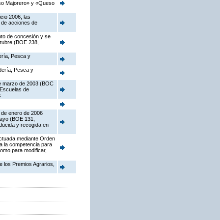
eso Majorero» y «Queso
cio 2006, las
n de acciones de
nto de concesión y se
octubre (BOE 238,
ería, Pesca y
adería, Pesca y
 de marzo de 2003 (BOC
 Escuelas de
s
5 de enero de 2006
 mayo (BOE 131,
oducida y recogida en
fectuada mediante Orden
ia la competencia para
como para modificar,
e los Premios Agrarios,