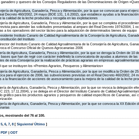
es ganadero y quesero de los Consejos Reguladores de las Denominaciones de Origen «Qu
jería de Agricultura, Ganadería, Pesca y Alimentación, por la que se convocan para el ejerci
eal Decreto 460/2002, 24 mayo (BOE 131, 1.6.2002), que establece ayudas a la financiació
 la calidad de la leche producida y recogida en las explotaciones
jería de Agricultura, Ganadería, Pesca y Alimentación, por la que se completa el procedimie
 prevista para atender las solicitudes presentadas al amparo del Real Decreto 1974/2004, 1 
s a los operadores del sector lácteo para la adquisición de determinados bienes de equipo
esidente Instituto Canario de Calidad Agroalimentaria de la Consejería de Agricultura, Ganad
onstitución del Instituto
rector del Instituto Canario de Calidad Agroalimentaria de la Consejería de Agricultura, Gan
nvoca el Concurso Oficial de Quesos Agrocanarias 2006
jería de Agricultura, Ganadería, Pesca y Alimentación, por la que se deroga la Orden de 10
s bases que han de regir con carácter indefinido la convocatoria de ayudas a alumnos de las
es de esta Consejería por la realización de prácticas agrarias en empresas agroalimentaria
el que se instituyen los «Premios Agrarios, Pesqueros y Alimentarios»
jería de Agricultura, Ganadería, Pesca y Alimentación, por la que se modifica la Orden de 2
ca para el ejercicio de 2006, las subvenciones previstas en el Real Decreto 460/2002, 24
 a la financiación de acciones de asesoramiento para la mejora de la calidad de la leche pr
jería de Agricultura, Ganadería, Pesca y Alimentación, por la que se revoca la delegación e
223, 17.11.2004), y se delega en el Director del Instituto Canario de Calidad Agroalimentar
bolo gráfico para los productos agrarios y pesqueros de calidad específicos de Canarias, así 
rización
ería de Agricultura, Ganadería, Pesca y Alimentación, por la que se convoca la XX Edición d
anarias
, mostrando del 76 al 100.
,
5
,
6
,
7
,
8
[
Siguiente
/
Último
]
|
PDF
|
ODT