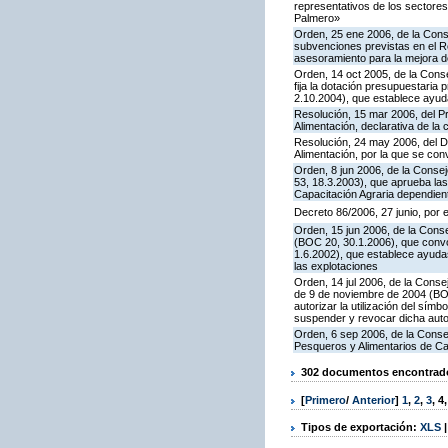
representativos de los sector
Palmero»
Orden, 25 ene 2006, de la Conse
subvenciones previstas en el R
asesoramiento para la mejora de
Orden, 14 oct 2005, de la Conse
fija la dotación presupuestaria
2.10.2004), que establece ayuda
Resolución, 15 mar 2006, del Pr
Alimentación, declarativa de la c
Resolución, 24 may 2006, del Di
Alimentación, por la que se co
Orden, 8 jun 2006, de la Conse
53, 18.3.2003), que aprueba la
Capacitación Agraria dependient
Decreto 86/2006, 27 junio, por 
Orden, 15 jun 2006, de la Conse
(BOC 20, 30.1.2006), que convo
1.6.2002), que establece ayudas
las explotaciones
Orden, 14 jul 2006, de la Conse
de 9 de noviembre de 2004 (BOC 
autorizar la utilización del sím
suspender y revocar dicha auto
Orden, 6 sep 2006, de la Consej
Pesqueros y Alimentarios de C
302 documentos encontrados
[
Primero
/
Anterior
]
1
,
2
,
3
,
4
Tipos de exportación:
XLS