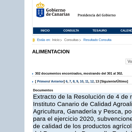
INICIO
CONSULTA
TESAURO
CALEN
Estás en:
Inicio
Consultas
Resultado Consulta
ALIMENTACION
302 documentos encontrados, mostrando del 301 al 302.
[
Primero
/
Anterior
]
6
,
7
,
8
,
9
,
10
,
11
,
12
,
13
[Siguiente/Último]
Documentos
Extracto de la Resolución de 4 de 
Instituto Canario de Calidad Agroal
Agricultura, Ganadería y Pesca, p
para el ejercicio 2020, subvencio
de calidad de los productos agrícol