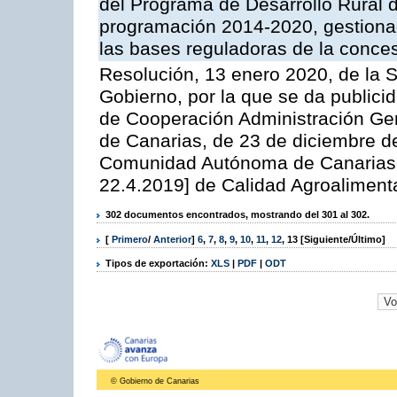
del Programa de Desarrollo Rural d
programación 2014-2020, gestionad
las bases reguladoras de la conce
Resolución, 13 enero 2020, de la S
Gobierno, por la que se da publicid
de Cooperación Administración G
de Canarias, de 23 de diciembre de
Comunidad Autónoma de Canarias 6
22.4.2019] de Calidad Agroalimenta
302 documentos encontrados, mostrando del 301 al 302.
[
Primero
/
Anterior
]
6
,
7
,
8
,
9
,
10
,
11
,
12
,
13
[Siguiente/Último]
Tipos de exportación:
XLS
|
PDF
|
ODT
© Gobierno de Canarias