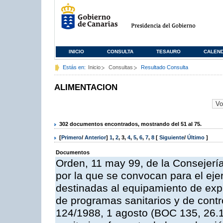
INICIO
CONSULTA
TESAURO
CALEN
Estás en:
Inicio
Consultas
Resultado Consulta
ALIMENTACION
302 documentos encontrados, mostrando del 51 al 75.
[
Primero
/
Anterior
]
1
,
2
,
3
,
4
,
5
,
6
,
7
,
8
[
Siguiente
/
Último
]
Documentos
Orden, 11 may 99, de la Consejería
por la que se convocan para el eje
destinadas al equipamiento de expl
de programas sanitarios y de contro
124/1988, 1 agosto (BOC 135, 26.1