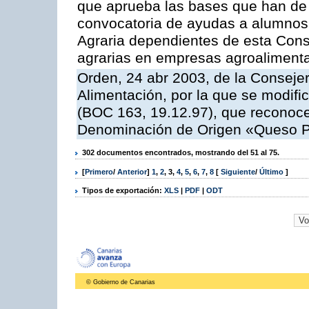
que aprueba las bases que han de r
convocatoria de ayudas a alumnos
Agraria dependientes de esta Conse
agrarias en empresas agroalimenta
Orden, 24 abr 2003, de la Consejer
Alimentación, por la que se modifi
(BOC 163, 19.12.97), que reconoce 
Denominación de Origen «Queso 
302 documentos encontrados, mostrando del 51 al 75.
[
Primero
/
Anterior
]
1
,
2
,
3
,
4
,
5
,
6
,
7
,
8
[
Siguiente
/
Último
]
Tipos de exportación:
XLS
|
PDF
|
ODT
© Gobierno de Canarias