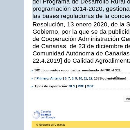
del Programa de Desarrollo Rural d
programación 2014-2020, gestionad
las bases reguladoras de la conce
Resolución, 13 enero 2020, de la S
Gobierno, por la que se da publicid
de Cooperación Administración G
de Canarias, de 23 de diciembre de
Comunidad Autónoma de Canarias 6
22.4.2019] de Calidad Agroalimenta
302 documentos encontrados, mostrando del 301 al 302.
[
Primero
/
Anterior
]
6
,
7
,
8
,
9
,
10
,
11
,
12
,
13
[Siguiente/Último]
Tipos de exportación:
XLS
|
PDF
|
ODT
© Gobierno de Canarias