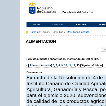
INICIO
CONSULTA
TESAURO
CALEN
Estás en:
Inicio
Consultas
Resultado Consulta
ALIMENTACION
302 documentos encontrados, mostrando del 301 al 302.
[
Primero
/
Anterior
]
6
,
7
,
8
,
9
,
10
,
11
,
12
,
13
[Siguiente/Último]
Documentos
Extracto de la Resolución de 4 de 
Instituto Canario de Calidad Agroal
Agricultura, Ganadería y Pesca, p
para el ejercicio 2020, subvencio
de calidad de los productos agrícol