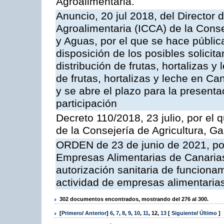
Agroalimentaria.
Anuncio, 20 jul 2018, del Director d
Agroalimentaria (ICCA) de la Conse
y Aguas, por el que se hace públic
disposición de los posibles solicit
distribución de frutas, hortalizas
de frutas, hortalizas y leche en C
y se abre el plazo para la present
participación
Decreto 110/2018, 23 julio, por el
de la Consejería de Agricultura, G
ORDEN de 23 de junio de 2021, por
Empresas Alimentarias de Canarias
autorización sanitaria de funciona
actividad de empresas alimentaria
302 documentos encontrados, mostrando del 276 al 300.
[
Primero
/
Anterior
]
6
,
7
,
8
,
9
,
10
,
11
,
12
,
13
[
Siguiente
/
Último
]