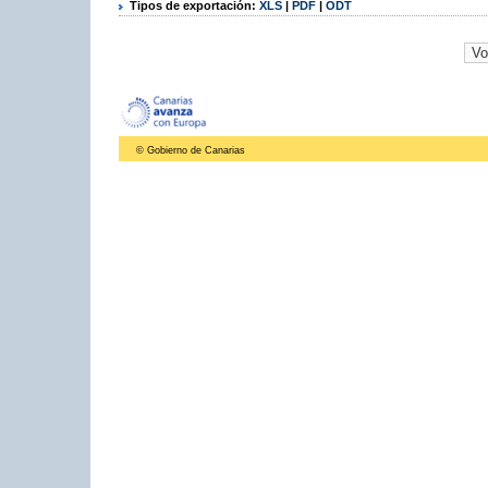
Tipos de exportación:
XLS
|
PDF
|
ODT
© Gobierno de Canarias