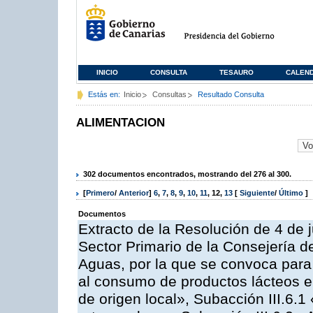
INICIO
CONSULTA
TESAURO
CALEN
Estás en:
Inicio
Consultas
Resultado Consulta
ALIMENTACION
302 documentos encontrados, mostrando del 276 al 300.
[
Primero
/
Anterior
]
6
,
7
,
8
,
9
,
10
,
11
,
12
,
13
[
Siguiente
/
Último
]
Documentos
Extracto de la Resolución de 4 de j
Sector Primario de la Consejería d
Aguas, por la que se convoca para 
al consumo de productos lácteos e
de origen local», Subacción III.6.1