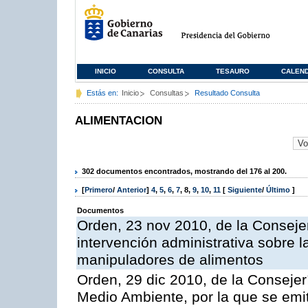
INICIO
CONSULTA
TESAURO
CALEN
Estás en:
Inicio
Consultas
Resultado Consulta
ALIMENTACION
302 documentos encontrados, mostrando del 176 al 200.
[
Primero
/
Anterior
]
4
,
5
,
6
,
7
,
8
,
9
,
10
,
11
[
Siguiente
/
Último
]
Documentos
Orden, 23 nov 2010, de la Consejer
intervención administrativa sobre 
manipuladores de alimentos
Orden, 29 dic 2010, de la Consejer
Medio Ambiente, por la que se emit