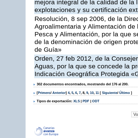
mejora integral de la calidad de la
explotaciones y su certificación ex
Resolución, 8 sep 2006, de la Dire
Agroalimentaria y Alimentación de 
Pesca y Alimentación, por la que se
de la denominación de origen prot
de Guía»
Orden, 27 feb 2012, de la Consejer
Aguas, por la que se concede la pro
Indicación Geográfica Protegida «
302 documentos encontrados, mostrando del 176 al 200.
[
Primero
/
Anterior
]
4
,
5
,
6
,
7
,
8
,
9
,
10
,
11
[
Siguiente
/
Último
]
Tipos de exportación:
XLS
|
PDF
|
ODT