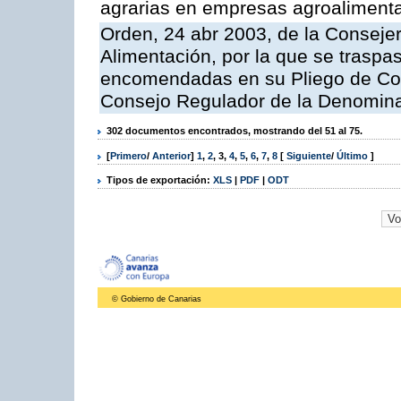
agrarias en empresas agroalimenta
Orden, 24 abr 2003, de la Consejer
Alimentación, por la que se traspa
encomendadas en su Pliego de Con
Consejo Regulador de la Denomin
302 documentos encontrados, mostrando del 51 al 75.
[
Primero
/
Anterior
]
1
,
2
,
3
,
4
,
5
,
6
,
7
,
8
[
Siguiente
/
Último
]
Tipos de exportación:
XLS
|
PDF
|
ODT
© Gobierno de Canarias