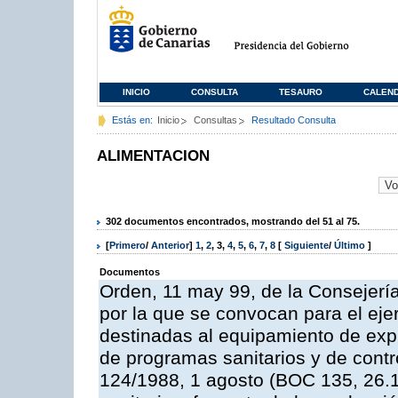
INICIO
CONSULTA
TESAURO
CALEN
Estás en:
Inicio
Consultas
Resultado Consulta
ALIMENTACION
302 documentos encontrados, mostrando del 51 al 75.
[
Primero
/
Anterior
]
1
,
2
,
3
,
4
,
5
,
6
,
7
,
8
[
Siguiente
/
Último
]
Documentos
Orden, 11 may 99, de la Consejería
por la que se convocan para el eje
destinadas al equipamiento de expl
de programas sanitarios y de contro
124/1988, 1 agosto (BOC 135, 26.1