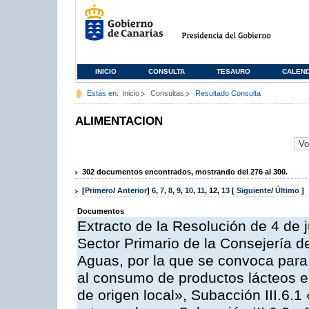
INICIO
CONSULTA
TESAURO
CALEN
Estás en:
Inicio
Consultas
Resultado Consulta
ALIMENTACION
302 documentos encontrados, mostrando del 276 al 300.
[
Primero
/
Anterior
]
6
,
7
,
8
,
9
,
10
,
11
,
12
,
13
[
Siguiente
/
Último
]
Documentos
Extracto de la Resolución de 4 de j
Sector Primario de la Consejería d
Aguas, por la que se convoca para 
al consumo de productos lácteos e
de origen local», Subacción III.6.1