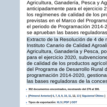
Agricultura, Ganadería, Pesca y A
anticipadamente para el ejercicio
los regímenes de calidad de los pr
previstas en el Marco del Program
el periodo de Programación 2014-20
se aprueban las bases reguladoras
Extracto de la Resolución de 4 de 
Instituto Canario de Calidad Agroal
Agricultura, Ganadería y Pesca, p
para el ejercicio 2020, subvencio
de calidad de los productos agrícol
del Programa de Desarrollo Rural d
programación 2014-2020, gestionad
las bases reguladoras de la conce
302 documentos encontrados, mostrando del 276 al 300.
[
Primero
/
Anterior
]
6
,
7
,
8
,
9
,
10
,
11
,
12
,
13
[
Siguiente
/
Último
]
Tipos de exportación:
XLS
|
PDF
|
ODT