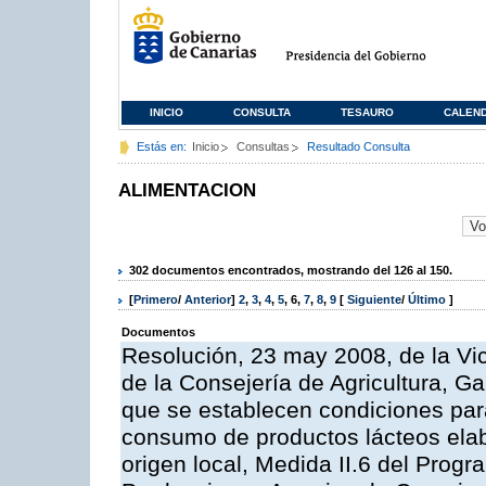
INICIO
CONSULTA
TESAURO
CALEN
Estás en:
Inicio
Consultas
Resultado Consulta
ALIMENTACION
302 documentos encontrados, mostrando del 126 al 150.
[
Primero
/
Anterior
]
2
,
3
,
4
,
5
,
6
,
7
,
8
,
9
[
Siguiente
/
Último
]
Documentos
Resolución, 23 may 2008, de la Vi
de la Consejería de Agricultura, G
que se establecen condiciones par
consumo de productos lácteos elab
origen local, Medida II.6 del Prog