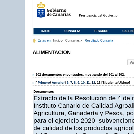
INICIO
CONSULTA
TESAURO
CALEN
Estás en:
Inicio
Consultas
Resultado Consulta
ALIMENTACION
302 documentos encontrados, mostrando del 301 al 302.
[
Primero
/
Anterior
]
6
,
7
,
8
,
9
,
10
,
11
,
12
,
13
[Siguiente/Último]
Documentos
Extracto de la Resolución de 4 de 
Instituto Canario de Calidad Agroal
Agricultura, Ganadería y Pesca, p
para el ejercicio 2020, subvencio
de calidad de los productos agrícol