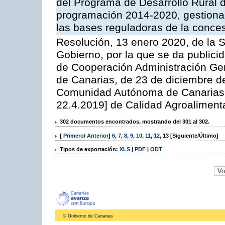
del Programa de Desarrollo Rural d
programación 2014-2020, gestionad
las bases reguladoras de la conce
Resolución, 13 enero 2020, de la S
Gobierno, por la que se da publicid
de Cooperación Administración G
de Canarias, de 23 de diciembre de
Comunidad Autónoma de Canarias 6
22.4.2019] de Calidad Agroalimenta
302 documentos encontrados, mostrando del 301 al 302.
[
Primero
/
Anterior
]
6
,
7
,
8
,
9
,
10
,
11
,
12
,
13
[Siguiente/Último]
Tipos de exportación:
XLS
|
PDF
|
ODT
© Gobierno de Canarias