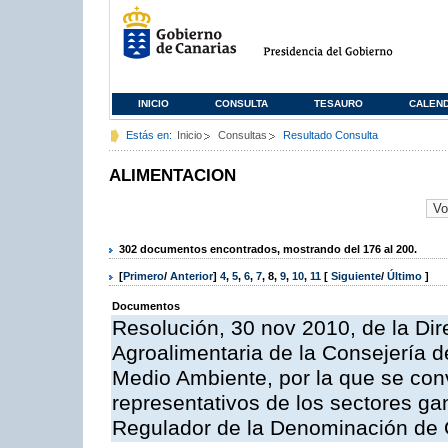
INICIO
CONSULTA
TESAURO
CALEN
Estás en:
Inicio
Consultas
Resultado Consulta
ALIMENTACION
302 documentos encontrados, mostrando del 176 al 200.
[
Primero
/
Anterior
]
4
,
5
,
6
,
7
,
8
,
9
,
10
,
11
[
Siguiente
/
Último
]
Documentos
Resolución, 30 nov 2010, de la Dire
Agroalimentaria de la Consejería d
Medio Ambiente, por la que se con
representativos de los sectores g
Regulador de la Denominación de