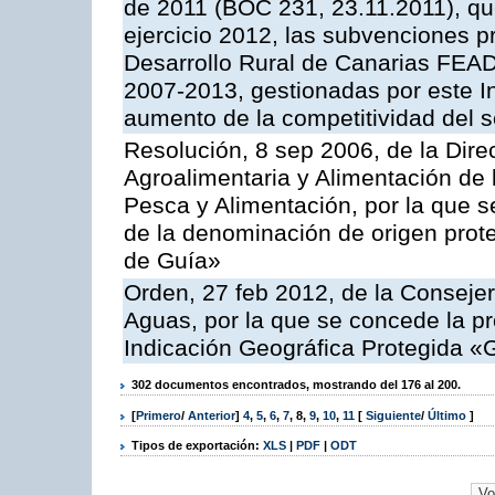
de 2011 (BOC 231, 23.11.2011), qu
ejercicio 2012, las subvenciones p
Desarrollo Rural de Canarias FEA
2007-2013, gestionadas por este Ins
aumento de la competitividad del se
Resolución, 8 sep 2006, de la Dire
Agroalimentaria y Alimentación de 
Pesca y Alimentación, por la que se
de la denominación de origen prot
de Guía»
Orden, 27 feb 2012, de la Consejer
Aguas, por la que se concede la pro
Indicación Geográfica Protegida «
302 documentos encontrados, mostrando del 176 al 200.
[
Primero
/
Anterior
]
4
,
5
,
6
,
7
,
8
,
9
,
10
,
11
[
Siguiente
/
Último
]
Tipos de exportación:
XLS
|
PDF
|
ODT