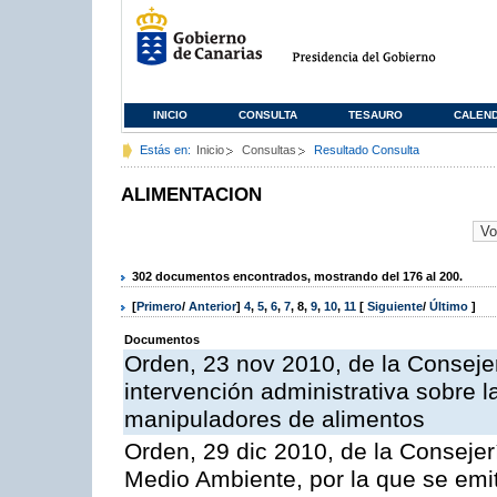
INICIO
CONSULTA
TESAURO
CALEN
Estás en:
Inicio
Consultas
Resultado Consulta
ALIMENTACION
302 documentos encontrados, mostrando del 176 al 200.
[
Primero
/
Anterior
]
4
,
5
,
6
,
7
,
8
,
9
,
10
,
11
[
Siguiente
/
Último
]
Documentos
Orden, 23 nov 2010, de la Consejer
intervención administrativa sobre 
manipuladores de alimentos
Orden, 29 dic 2010, de la Consejer
Medio Ambiente, por la que se emit