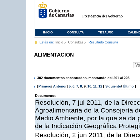
INICIO
CONSULTA
TESAURO
CALEN
Estás en:
Inicio
Consultas
Resultado Consulta
ALIMENTACION
302 documentos encontrados, mostrando del 201 al 225.
[
Primero
/
Anterior
]
5
,
6
,
7
,
8
,
9
,
10
,
11
,
12
[
Siguiente
/
Último
]
Documentos
Resolución, 7 jul 2011, de la Direc
Agroalimentaria de la Consejería d
Medio Ambiente, por la que se da pu
de la Indicación Geográfica Proteg
Resolución, 2 jun 2011, de la Direc