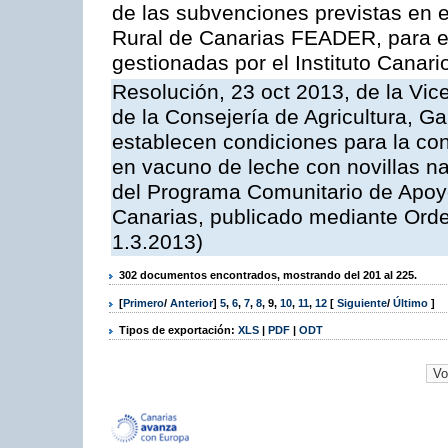
de las subvenciones previstas en 
Rural de Canarias FEADER, para e
gestionadas por el Instituto Canar
Resolución, 23 oct 2013, de la Vic
de la Consejería de Agricultura, G
establecen condiciones para la con
en vacuno de leche con novillas na
del Programa Comunitario de Apoyo
Canarias, publicado mediante Ord
1.3.2013)
302 documentos encontrados, mostrando del 201 al 225.
[
Primero
/
Anterior
]
5
,
6
,
7
,
8
,
9
,
10
,
11
,
12
[
Siguiente
/
Último
]
Tipos de exportación:
XLS
|
PDF
|
ODT