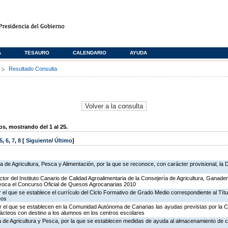
A
TESAURO
CALENDARIO
AYUDA
s
Resultado Consulta
, mostrando del 1 al 25.
5
,
6
,
7
,
8
[
Siguiente
/
Último
]
ía de Agricultura, Pesca y Alimentación, por la que se reconoce, con carácter provisional, l
ctor del Instituto Canario de Calidad Agroalimentaria de la Consejería de Agricultura, Ganade
nvoca el Concurso Oficial de Quesos Agrocanarias 2010
 el que se establece el currículo del Ciclo Formativo de Grado Medio correspondiente al Tít
eos
r el que se establecen en la Comunidad Autónoma de Canarias las ayudas previstas por la
ácteos con destino a los alumnos en los centros escolares
ía de Agricultura y Pesca, por la que se establecen medidas de ayuda al almacenamiento de c