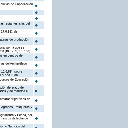
Escuelas de Capacitación
as restantes islas del
 17.6.91), de
patatas de producción
sca, por la que se
1988 (BOC 90, 15.7.88)
os en centros de
las del Archipiélago
 12.6.89), sobre
e el año 1988
e cursos de Educación
ación del plazo de
rias y se modifica el
ámaras frigoríficas de
s Agrarios, Pesqueros y
Agricultura y Pesca, por
 frescos de leche de
ón y Nutrición del