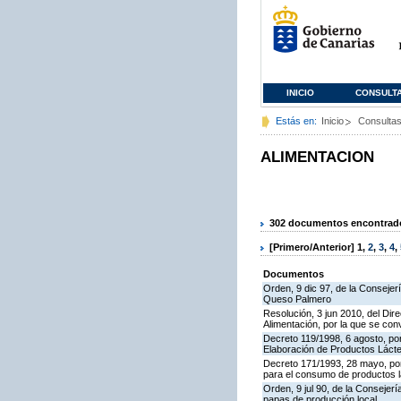
INICIO
CONSULT
Estás en:
Inicio
Consulta
ALIMENTACION
302 documentos encontrados
[Primero/Anterior]
1
,
2
,
3
,
4
,
Documentos
Orden, 9 dic 97, de la Consejer
Queso Palmero
Resolución, 3 jun 2010, del Dire
Alimentación, por la que se co
Decreto 119/1998, 6 agosto, por
Elaboración de Productos Láct
Decreto 171/1993, 28 mayo, po
para el consumo de productos l
Orden, 9 jul 90, de la Consejer
papas de producción local