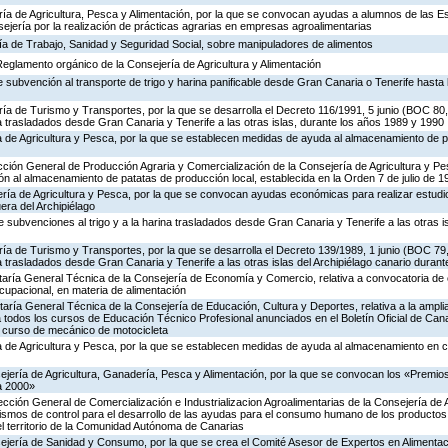
ería de Agricultura, Pesca y Alimentación, por la que se convocan ayudas a alumnos de las 
ejería por la realización de prácticas agrarias en empresas agroalimentarias
ría de Trabajo, Sanidad y Seguridad Social, sobre manipuladores de alimentos
 Reglamento orgánico de la Consejería de Agricultura y Alimentación
 subvención al transporte de trigo y harina panificable desde Gran Canaria o Tenerife hasta l
ría de Turismo y Transportes, por la que se desarrolla el Decreto 116/1991, 5 junio (BOC 80,
na trasladados desde Gran Canaria y Tenerife a las otras islas, durante los años 1989 y 1990
ía de Agricultura y Pesca, por la que se establecen medidas de ayuda al almacenamiento de 
rección General de Producción Agraria y Comercialización de la Consejería de Agricultura y Pe
n al almacenamiento de patatas de producción local, establecida en la Orden 7 de julio de 
ería de Agricultura y Pesca, por la que se convocan ayudas económicas para realizar estudi
era del Archipiélago
 subvenciones al trigo y a la harina trasladados desde Gran Canaria y Tenerife a las otras is
ría de Turismo y Transportes, por la que se desarrolla el Decreto 139/1989, 1 junio (BOC 79,
a trasladados desde Gran Canaria y Tenerife a las otras islas del Archipiélago canario durant
etaría General Técnica de la Consejería de Economía y Comercio, relativa a convocatoria d
cupacional, en materia de alimentación
taría General Técnica de la Consejería de Educación, Cultura y Deportes, relativa a la ampli
 todos los cursos de Educación Técnico Profesional anunciados en el Boletín Oficial de Cana
n curso de mecánico de motocicleta
ía de Agricultura y Pesca, por la que se establecen medidas de ayuda al almacenamiento en c
ejería de Agricultura, Ganadería, Pesca y Alimentación, por la que se convocan los «Premio
a 2000»
rección General de Comercialización e Industrializacion Agroalimentarias de la Consejería de 
ismos de control para el desarrollo de las ayudas para el consumo humano de los productos
el territorio de la Comunidad Autónoma de Canarias
ejería de Sanidad y Consumo, por la que se crea el Comité Asesor de Expertos en Alimentaci