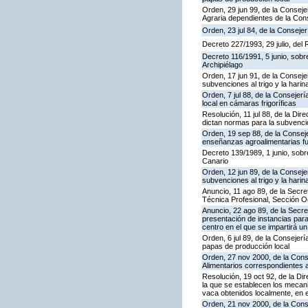
Orden, 29 jun 99, de la Consej
Agraria dependientes de la Cons
Orden, 23 jul 84, de la Conseje
Decreto 227/1993, 29 julio, del
Decreto 116/1991, 5 junio, sobre
Archipiélago
Orden, 17 jun 91, de la Conseje
subvenciones al trigo y la hari
Orden, 7 jul 88, de la Consejer
local en cámaras frigoríficas
Resolución, 11 jul 88, de la Di
dictan normas para la subvenció
Orden, 19 sep 88, de la Consej
enseñanzas agroalimentarias fu
Decreto 139/1989, 1 junio, sobre
Canario
Orden, 12 jun 89, de la Conseje
subvenciones al trigo y la harin
Anuncio, 11 ago 89, de la Secr
Técnica Profesional, Sección O
Anuncio, 22 ago 89, de la Secre
presentación de instancias para
centro en el que se impartirá u
Orden, 6 jul 89, de la Consejer
papas de producción local
Orden, 27 nov 2000, de la Cons
Alimentarios correspondientes 
Resolución, 19 oct 92, de la Di
la que se establecen los mecan
vaca obtenidos localmente, en 
Orden, 21 nov 2000, de la Cons