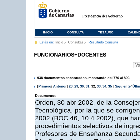
INICIO
CONSULTA
TESAURO
CALEN
Estás en:
Inicio
Consultas
Resultado Consulta
FUNCIONARIOS+DOCENTES
938 documentos encontrados, mostrando del 776 al 800.
[
Primero
/
Anterior
]
28
,
29
,
30
,
31
,
32
,
33
,
34
,
35
[
Siguiente
/
Últ
Documentos
Orden, 30 abr 2002, de la Conseje
Tecnológica, por la que se corrigen
2002 (BOC 46, 10.4.2002), que hac
procedimientos selectivos de ingr
Profesores de Enseñanza Secundari