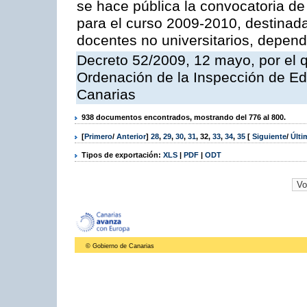
se hace pública la convocatoria de 
para el curso 2009-2010, destinad
docentes no universitarios, depend
Decreto 52/2009, 12 mayo, por el 
Ordenación de la Inspección de E
Canarias
938 documentos encontrados, mostrando del 776 al 800.
[
Primero
/
Anterior
]
28
,
29
,
30
,
31
,
32
,
33
,
34
,
35
[
Siguiente
/
Últ
Tipos de exportación:
XLS
|
PDF
|
ODT
© Gobierno de Canarias