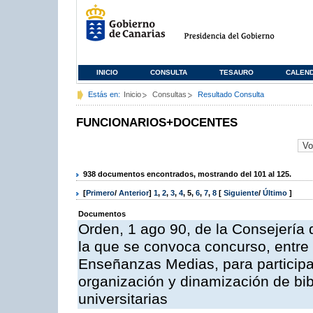
INICIO
CONSULTA
TESAURO
CALEN
Estás en:
Inicio
Consultas
Resultado Consulta
FUNCIONARIOS+DOCENTES
938 documentos encontrados, mostrando del 101 al 125.
[
Primero
/
Anterior
]
1
,
2
,
3
,
4
,
5
,
6
,
7
,
8
[
Siguiente
/
Último
]
Documentos
Orden, 1 ago 90, de la Consejería 
la que se convoca concurso, entre
Enseñanzas Medias, para participar
organización y dinamización de bi
universitarias