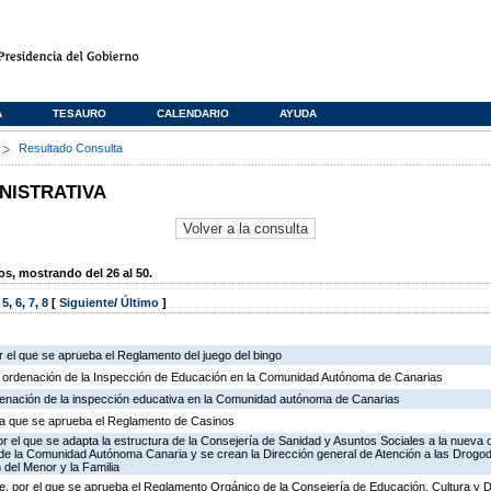
A
TESAURO
CALENDARIO
AYUDA
s
Resultado Consulta
NISTRATIVA
, mostrando del 26 al 50.
,
5
,
6
,
7
,
8
[
Siguiente
/
Último
]
 el que se aprueba el Reglamento del juego del bingo
e ordenación de la Inspección de Educación en la Comunidad Autónoma de Canarias
rdenación de la inspección educativa en la Comunidad autónoma de Canarias
r la que se aprueba el Reglamento de Casinos
r el que se adapta la estructura de la Consejería de Sanidad y Asuntos Sociales a la nueva 
n de la Comunidad Autónoma Canaria y se crean la Dirección general de Atención a las Drogo
 del Menor y la Familia
, por el que se aprueba el Reglamento Orgánico de la Consejería de Educación, Cultura y 