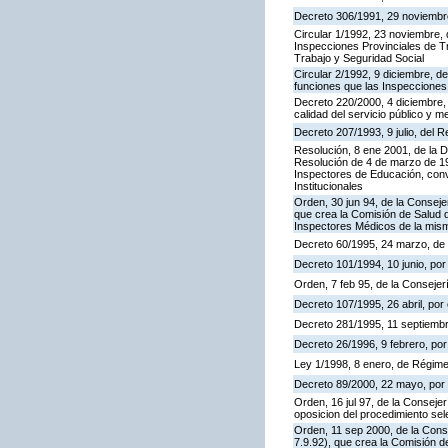
Decreto 306/1991, 29 noviembre,
Circular 1/1992, 23 noviembre, 
Inspecciones Provinciales de Tr
Trabajo y Seguridad Social
Circular 2/1992, 9 diciembre, de
funciones que las Inspecciones
Decreto 220/2000, 4 diciembre, 
calidad del servicio público y m
Decreto 207/1993, 9 julio, del
Resolución, 8 ene 2001, de la D
Resolución de 4 de marzo de 199
Inspectores de Educación, con
Institucionales
Orden, 30 jun 94, de la Conseje
que crea la Comisión de Salud d
Inspectores Médicos de la mis
Decreto 60/1995, 24 marzo, de
Decreto 101/1994, 10 junio, po
Orden, 7 feb 95, de la Consejer
Decreto 107/1995, 26 abril, por 
Decreto 281/1995, 11 septiembr
Decreto 26/1996, 9 febrero, por 
Ley 1/1998, 8 enero, de Régime
Decreto 89/2000, 22 mayo, por e
Orden, 16 jul 97, de la Consejer
oposicion del procedimiento se
Orden, 11 sep 2000, de la Cons
7.9.92), que crea la Comisión d