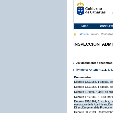
INICIO
CONSULT
Estás en:
Inicio
Consulta
INSPECCION_ADMI
209 documentos encontrados
[
Primero
/
Anterior
]
1
,
2
,
3
,
4
Documentos
Decreto 122/1988, 1 agosto, por
Decreto 130/1988, 1 agosto, d
Decreto 61/1986, 4 abril, de o
Decreto 173/1989, 31 julio, po
Decreto 252/1991, 3 octubre, po
estructura de la Administració
Dirección general de Protección
Decreto 305/1991, 29 noviembre