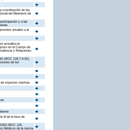
la coordinación de las
cial del Ministerio de
participación y a las
narias
 premios anuales a la
e actualiza la
ngreso en el Cuerpo de
sidencia y Relaciones
992 (BOC 126,7.9.92),
nciones de los
s de especies marinas
cas
mbiente
te B de la fase de
e 1992 (BOC 126,
ores Médicos de la misma