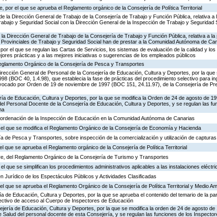
 por el que se aprueba el Reglamento orgánico de la Consejería de Política Territorial
de la Dirección General de Trabajo de la Consejería de Trabajo y Función Pública, relativa a 
abajo y Seguridad Social con la Dirección General de la Inspección de Trabajo y Seguridad So
 la Dirección General de Trabajo de la Consejería de Trabajo y Función Pública, relativa a la 
 Provinciales de Trabajo y Seguridad Social han de prestar a la Comunidad Autónoma de Ca
por el que se regulan las Cartas de Servicios, los sistemas de evaluación de la calidad y los
ejores prácticas y a las mejores iniciativas o sugerencias de los empleados públicos
 Reglamento Orgánico de la Consejería de Pesca y Transportes
irección General de Personal de la Consejería de Educación, Cultura y Deportes, por la que s
8 (BOC 40, 1.4.98), que establecia la fase de prácticas del procedimiento selectivo para i
vocado por Orden de 19 de noviembre de 1997 (BOC 151, 24.11.97), de la Consejería de Pre
ría de Educación, Cultura y Deportes, por la que se modifica la Orden de 24 de agosto de 1
el Personal Docente de la Consejería de Educación, Cultura y Deportes, y se regulan las fu
ma
 ordenación de la Inspección de Educación en la Comunidad Autónoma de Canarias
r el que se modifica el Reglamento Orgánico de la Consejería de Economía y Hacienda
ía de Pesca y Transportes, sobre inspección de la comercialización y utilización de captura
el que se aprueba el Reglamento orgánico de la Consejería de Política Territorial
e, del Reglamento Orgánico de la Consejería de Turismo y Transportes
el que se simplifican los procedimientos administrativos aplicables a las instalaciones eléctri
n Jurídico de los Espectáculos Públicos y Actividades Clasificadas
l que se aprueba el Reglamento Orgánico de la Consejería de Política Territorial y Medio A
ía de Educación, Cultura y Deportes, por la que se aprueba el contenido del temario de la par
lectivo de acceso al Cuerpo de Inspectores de Educación
ejería de Educación, Cultura y Deportes, por la que se modifica la orden de 24 de agosto d
e Salud del personal docente de esta Consejería, y se regulan las funciones de los Inspect