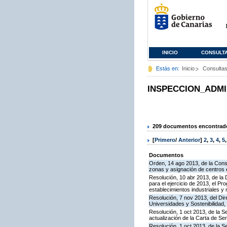
INICIO
CONSULT
Estás en:
Inicio
Consulta
INSPECCION_ADMI
209 documentos encontrados
[
Primero
/
Anterior
]
2
,
3
,
4
,
5
Documentos
Orden, 14 ago 2013, de la Conse
zonas y asignación de centros
Resolución, 10 abr 2013, de la 
para el ejercicio de 2013, el P
establecimientos industriales y
Resolución, 7 nov 2013, del Dir
Universidades y Sostenibilidad, 
Resolución, 1 oct 2013, de la S
actualización de la Carta de S
Resolución, 1 oct 2013, de la S