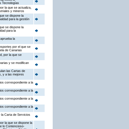
as Tecnologías
or la que se actualiza,
striales y mineros
que se dispone la
ualdad para la gestión
que se dispone la
ldad para la
 aprueba la
nsportes por el que se
uela de Canarias
d, por la que se
arias y se modifican
ulan las Cartas de
s, y a las mejores
ios correspondiente a la
ios correspondiente a la
ios correspondiente a la
ios correspondiente a la
 la Carta de Servicios
or la que se dispone la
de lo Contencioso-