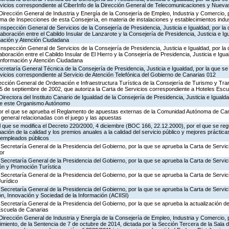
ervicios correspondiente al CiberInfo de la Dirección General de Telecomunicaciones y Nuev
Dirección General de Industria y Energía de la Consejería de Empleo, Industria y Comercio, p
rama de Inspecciones de esta Consejería, en materia de instalaciones y establecimientos indu
Inspección General de Servicios de la Consejería de Presidencia, Justicia e Igualdad, por la 
aboración entre el Cabildo Insular de Lanzarote y la Consejería de Presidencia, Justicia e Ig
rmación y Atención Ciudadana
Inspección General de Servicios de la Consejería de Presidencia, Justicia e Igualdad, por la 
boración entre el Cabildo Insular de El Hierro y la Consejería de Presidencia, Justicia e Igua
 Información y Atención Ciudadana
ecretaría General Técnica de la Consejería de Presidencia, Justicia e Igualdad, por la que se
rvicios correspondiente al Servicio de Atención Telefónica del Gobierno de Canarias 012
ección General de Ordenación e Infraestructura Turística de la Consejería de Turismo y Tra
25 de septiembre de 2002, que autoriza la Carta de Servicios correspondiente a Hoteles Esc
irectora del Instituto Canario de Igualdad de la Consejería de Presidencia, Justicia e Igualda
 de este Organismo Autónomo
or el que se aprueba el Reglamento de apuestas externas de la Comunidad Autónoma de Can
 general relacionadas con el juego y las apuestas
el que se modifica el Decreto 220/2000, 4 diciembre (BOC 166, 22.12.2000), por el que se reg
ación de la calidad y los premios anuales a la calidad del servicio público y mejores práctica
s empleados públicos
Secretaría General de la Presidencia del Gobierno, por la que se aprueba la Carta de Servic
or
Secretaría General de la Presidencia del Gobierno, por la que se aprueba la Carta de Servic
ón y Promoción Turística
Secretaría General de la Presidencia del Gobierno, por la que se aprueba la Carta de Servic
Jurídico
Secretaría General de la Presidencia del Gobierno, por la que se aprueba la Carta de Servic
n, Innovación y Sociedad de la Información (ACIISI)
Secretaría General de la Presidencia del Gobierno, por la que se aprueba la actualización de
Escuela de Canarias
Dirección General de Industria y Energía de la Consejería de Empleo, Industria y Comercio, p
imiento, de la Sentencia de 7 de octubre de 2014, dictada por la Sección Tercera de la Sala 