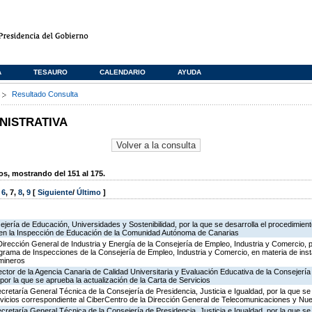
A
TESAURO
CALENDARIO
AYUDA
s
Resultado Consulta
NISTRATIVA
, mostrando del 151 al 175.
,
6
,
7
,
8
,
9
[
Siguiente
/
Último
]
jería de Educación, Universidades y Sostenibilidad, por la que se desarrolla el procedimient
 en la Inspección de Educación de la Comunidad Autónoma de Canarias
Dirección General de Industria y Energía de la Consejería de Empleo, Industria y Comercio, p
rograma de Inspecciones de la Consejería de Empleo, Industria y Comercio, en materia de ins
 mineros
ector de la Agencia Canaria de Calidad Universitaria y Evaluación Educativa de la Consejerí
por la que se aprueba la actualización de la Carta de Servicios
ecretaría General Técnica de la Consejería de Presidencia, Justicia e Igualdad, por la que se
ervicios correspondiente al CiberCentro de la Dirección General de Telecomunicaciones y N
ecretaría General Técnica de la Consejería de Presidencia, Justicia e Igualdad, por la que se