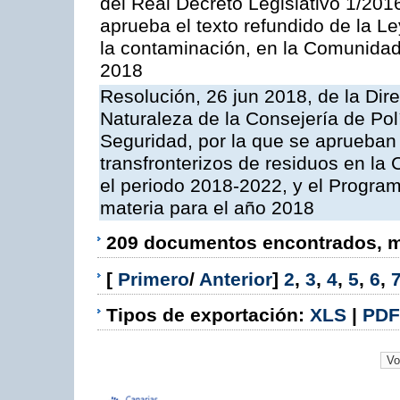
del Real Decreto Legislativo 1/201
aprueba el texto refundido de la L
la contaminación, en la Comunida
2018
Resolución, 26 jun 2018, de la Dir
Naturaleza de la Consejería de Polít
Seguridad, por la que se aprueban 
transfronterizos de residuos en l
el periodo 2018-2022, y el Progra
materia para el año 2018
209 documentos encontrados, mo
[
Primero
/
Anterior
]
2
,
3
,
4
,
5
,
6
,
Tipos de exportación:
XLS
|
PDF