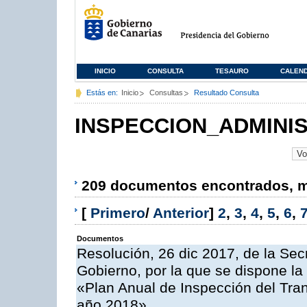
INICIO
CONSULTA
TESAURO
CALEN
Estás en:
Inicio
Consultas
Resultado Consulta
INSPECCION_ADMINI
209 documentos encontrados, mo
[
Primero
/
Anterior
]
2
,
3
,
4
,
5
,
6
,
Documentos
Resolución, 26 dic 2017, de la Sec
Gobierno, por la que se dispone la
«Plan Anual de Inspección del Tran
año 2018»