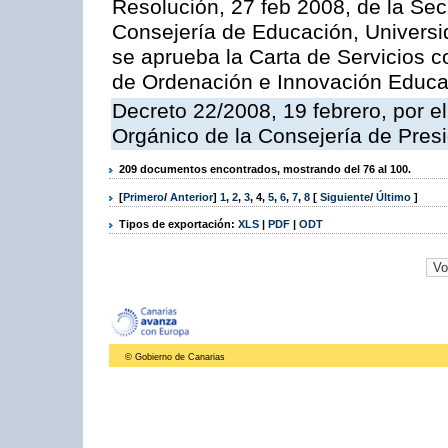
Resolución, 27 feb 2008, de la Sec
Consejería de Educación, Universid
se aprueba la Carta de Servicios c
de Ordenación e Innovación Educa
Decreto 22/2008, 19 febrero, por 
Orgánico de la Consejería de Presi
209 documentos encontrados, mostrando del 76 al 100.
[
Primero
/
Anterior
]
1
,
2
,
3
,
4
,
5
,
6
,
7
,
8
[
Siguiente
/
Último
]
Tipos de exportación:
XLS
|
PDF
|
ODT
© Gobierno de Canarias