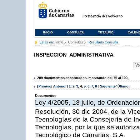
INICIO
CONSULTA
TESAURO
CALEN
Estás en:
Inicio
Consultas
Resultado Consulta
INSPECCION_ADMINISTRATIVA
209 documentos encontrados, mostrando del 76 al 100.
[
Primero
/
Anterior
]
1
,
2
,
3
,
4
,
5
,
6
,
7
,
8
[
Siguiente
/
Último
]
Documentos
Ley 4/2005, 13 julio, de Ordenaci
Resolución, 30 dic 2004, de la Vic
Tecnologías de la Consejería de I
Tecnologías, por la que se autoriza 
Tecnológico de Canarias, S.A.