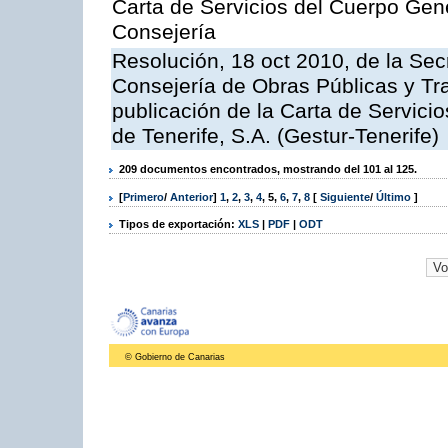
Carta de Servicios del Cuerpo Gener
Consejería
Resolución, 18 oct 2010, de la Sec
Consejería de Obras Públicas y Tra
publicación de la Carta de Servici
de Tenerife, S.A. (Gestur-Tenerife)
209 documentos encontrados, mostrando del 101 al 125.
[
Primero
/
Anterior
]
1
,
2
,
3
,
4
,
5
,
6
,
7
,
8
[
Siguiente
/
Último
]
Tipos de exportación:
XLS
|
PDF
|
ODT
© Gobierno de Canarias