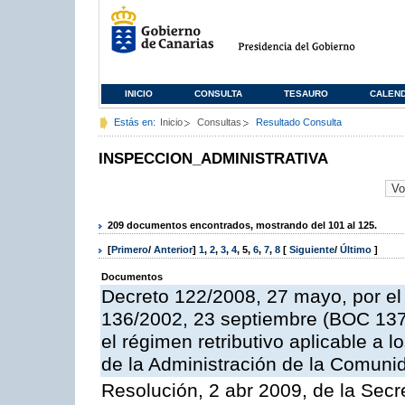
INICIO
CONSULTA
TESAURO
CALEN
Estás en:
Inicio
Consultas
Resultado Consulta
INSPECCION_ADMINISTRATIVA
209 documentos encontrados, mostrando del 101 al 125.
[
Primero
/
Anterior
]
1
,
2
,
3
,
4
,
5
,
6
,
7
,
8
[
Siguiente
/
Último
]
Documentos
Decreto 122/2008, 27 mayo, por el
136/2002, 23 septiembre (BOC 137,
el régimen retributivo aplicable a 
de la Administración de la Comun
Resolución, 2 abr 2009, de la Secr