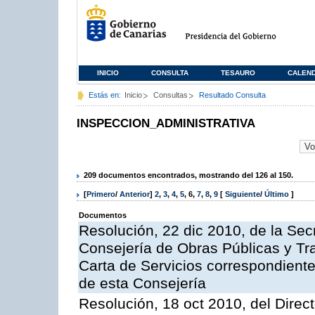
INICIO
CONSULTA
TESAURO
CALEN
Estás en:
Inicio
Consultas
Resultado Consulta
INSPECCION_ADMINISTRATIVA
209 documentos encontrados, mostrando del 126 al 150.
[
Primero
/
Anterior
]
2
,
3
,
4
,
5
,
6
,
7
,
8
,
9
[
Siguiente
/
Último
]
Documentos
Resolución, 22 dic 2010, de la Sec
Consejería de Obras Públicas y Tra
Carta de Servicios correspondiente
de esta Consejería
Resolución, 18 oct 2010, del Direc