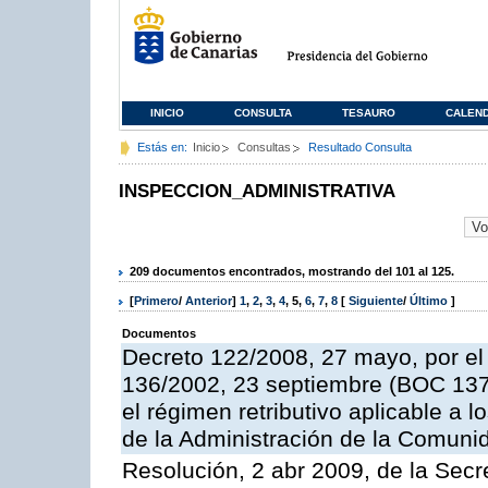
INICIO
CONSULTA
TESAURO
CALEN
Estás en:
Inicio
Consultas
Resultado Consulta
INSPECCION_ADMINISTRATIVA
209 documentos encontrados, mostrando del 101 al 125.
[
Primero
/
Anterior
]
1
,
2
,
3
,
4
,
5
,
6
,
7
,
8
[
Siguiente
/
Último
]
Documentos
Decreto 122/2008, 27 mayo, por el
136/2002, 23 septiembre (BOC 137,
el régimen retributivo aplicable a 
de la Administración de la Comun
Resolución, 2 abr 2009, de la Secr