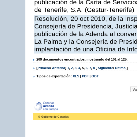
publicación de la Carta de Servici
de Tenerife, S.A. (Gestur-Tenerife)
Resolución, 20 oct 2010, de la Ins
Consejería de Presidencia, Justici
publicación de la Adenda al conveni
La Palma y la Consejería de Presid
implantación de una Oficina de In
209 documentos encontrados, mostrando del 101 al 125.
[
Primero
/
Anterior
]
1
,
2
,
3
,
4
,
5
,
6
,
7
,
8
[
Siguiente
/
Último
]
Tipos de exportación:
XLS
|
PDF
|
ODT
© Gobierno de Canarias