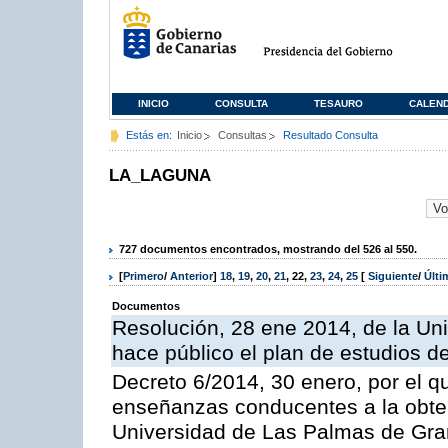
INICIO
CONSULTA
TESAURO
CALEN
Estás en:
Inicio
Consultas
Resultado Consulta
LA_LAGUNA
727 documentos encontrados, mostrando del 526 al 550.
[
Primero
/
Anterior
]
18
,
19
,
20
,
21
,
22
,
23
,
24
,
25
[
Siguiente
/
Últ
Documentos
Resolución, 28 ene 2014, de la Un
hace público el plan de estudios
Decreto 6/2014, 30 enero, por el q
enseñanzas conducentes a la obtenc
Universidad de Las Palmas de Gran