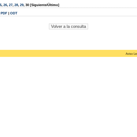
5
,
26
,
27
,
28
,
29
,
30
[Siguiente/Último]
|
PDF
|
ODT
Aviso Le