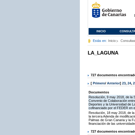
INICIO
CONSULT
Estás en:
Inicio
Consulta
LA_LAGUNA
727 documentos encontrados
[
Primero
/
Anterior
]
23
,
24
,
2
Documentos
Resolución, 9 may 2018, de la S
Convenio de Colaboración entre
Deportes y la Universidad de La
cofinanciado por el FEDER en 
Resolución, 18 may 2018, de la
la tercera Adenda de modificac
Palmas de Gran Canaria y la Fu
financiación de las universidad
727 documentos encontrados