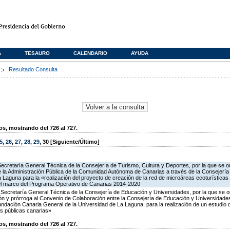
A
TESAURO
CALENDARIO
AYUDA
s
Resultado Consulta
, mostrando del 726 al 727.
5
,
26
,
27
,
28
,
29
,
30
[Siguiente/Último]
ecretaría General Técnica de la Consejería de Turismo, Cultura y Deportes, por la que se or
 la Administración Pública de la Comunidad Autónoma de Canarias a través de la Consejería
 Laguna para la «realización del proyecto de creación de la red de microáreas ecoturísticas 
el marco del Programa Operativo de Canarias 2014-2020
 Secretaría General Técnica de la Consejería de Educación y Universidades, por la que se o
ión y prórroga al Convenio de Colaboración entre la Consejería de Educación y Universidades
ndación Canaria General de la Universidad de La Laguna, para la realización de un estudi
es públicas canarias»
, mostrando del 726 al 727.