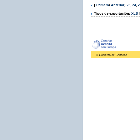
[
Primero
/
Anterior
]
23
,
24
,
2
Tipos de exportación:
XLS
© Gobierno de Canarias