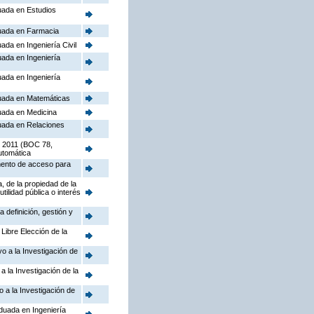
duada en Estudios
duada en Farmacia
ada en Ingeniería Civil
uada en Ingeniería
uada en Ingeniería
duada en Matemáticas
duada en Medicina
duada en Relaciones
de 2011 (BOC 78,
utomática
amento de acceso para
, de la propiedad de la
ilidad pública o interés
 definición, gestión y
Libre Elección de la
o a la Investigación de
 la Investigación de la
 a la Investigación de
duada en Ingeniería