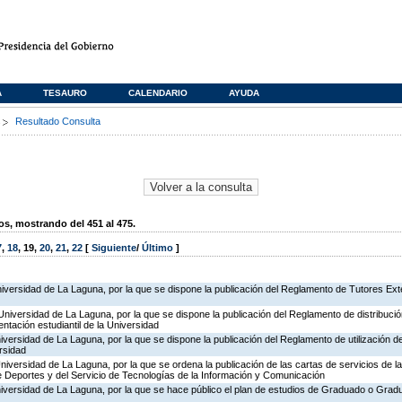
A
TESAURO
CALENDARIO
AYUDA
s
Resultado Consulta
, mostrando del 451 al 475.
7
,
18
,
19
,
20
,
21
,
22
[
Siguiente
/
Último
]
niversidad de La Laguna, por la que se dispone la publicación del Reglamento de Tutores Ex
Universidad de La Laguna, por la que se dispone la publicación del Reglamento de distribució
ntación estudiantil de la Universidad
niversidad de La Laguna, por la que se dispone la publicación del Reglamento de utilización 
ersidad
Universidad de La Laguna, por la que se ordena la publicación de las cartas de servicios de l
de Deportes y del Servicio de Tecnologías de la Información y Comunicación
niversidad de La Laguna, por la que se hace público el plan de estudios de Graduado o Grad