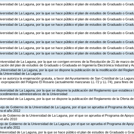
Universidad de La Laguna, por la que se hace público el plan de estudios de Graduado o Gra
Universidad de La Laguna, por la que se hace público el plan de estudios de Graduado o Gra
niversidad de La Laguna, por la que se hace público el plan de estudios de Graduado o Gradu
niversidad de La Laguna, por la que se hace público el plan de estudios de Graduado o Grad
niversidad de La Laguna, por la que se hace público el plan de estudios de Graduado o Grad
Universidad de La Laguna, por la que se hace público el plan de estudios de Graduado o Gra
Universidad de La Laguna, por la que se hace público el plan de estudios de Graduado o Gra
Universidad de La Laguna, por la que se hace público el plan de estudios de Graduado o Gra
 Universidad de La Laguna, por la que se corrigen errores de la Resolución de 21 de marzo 
icación del plan de estudios de Graduado o Graduada en Ingeniería Electrónica Industrial y A
Universidad de La Laguna, por la que se dispone la publicación de la modificación del Regl
la Universidad de La Laguna
e se autoriza la enajenación gratuita, a favor del Ayuntamiento de San Cristóbal de La Laguna
 expropiación del Polígono El Rosario (actualmente manzanas LL-72 y LL-74), para fines de ut
niversidad de La Laguna, por la que se dispone la publicación del Reglamento que establece la
rocedimientos administrativos de la Universidad
niversidad de La Laguna, por la que se dispone la publicación del Reglamento de la Oferta de 
ejo de Gobierno de la Universidad de La Laguna, por el que se aprueba el Programa de Apoy
ra el año 2012
o de Gobierno de la Universidad de La Laguna, por el que se aprueba el Programa de Apoyo a
 el año 2010
ejo de Gobierno de la Universidad de La Laguna, por el que se aprueba el Programa de Apoyo
ra el año 2011
 Universidad de La Laguna, por la que se hace público el plan de estudios de Graduado o Gra