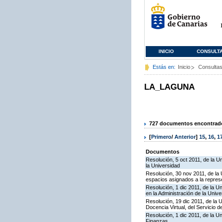
INICIO
CONSULT
Estás en:
Inicio
Consulta
LA_LAGUNA
727 documentos encontrados
[
Primero
/
Anterior
]
15
,
16
,
1
Documentos
Resolución, 5 oct 2011, de la U
la Universidad
Resolución, 30 nov 2011, de la 
espacios asignados a la represe
Resolución, 1 dic 2011, de la U
en la Administración de la Univ
Resolución, 19 dic 2011, de la 
Docencia Virtual, del Servicio 
Resolución, 1 dic 2011, de la U
Finanzas