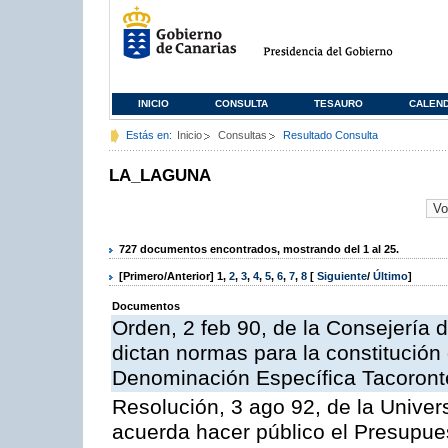
INICIO
CONSULTA
TESAURO
CALEN
Estás en:
Inicio
Consultas
Resultado Consulta
LA_LAGUNA
727 documentos encontrados, mostrando del 1 al 25.
[Primero/Anterior]
1
,
2
,
3
,
4
,
5
,
6
,
7
,
8
[
Siguiente
/
Último
]
Documentos
Orden, 2 feb 90, de la Consejería d
dictan normas para la constitución
Denominación Específica Tacoront
Resolución, 3 ago 92, de la Univer
acuerda hacer público el Presupues