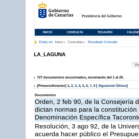
INICIO
CONSULTA
TESAURO
CALEN
Estás en:
Inicio
Consultas
Resultado Consulta
LA_LAGUNA
727 documentos encontrados, mostrando del 1 al 25.
[Primero/Anterior]
1
,
2
,
3
,
4
,
5
,
6
,
7
,
8
[
Siguiente
/
Último
]
Documentos
Orden, 2 feb 90, de la Consejería d
dictan normas para la constitución
Denominación Específica Tacoront
Resolución, 3 ago 92, de la Univer
acuerda hacer público el Presupues