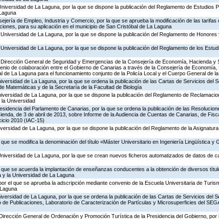
niversidad de La Laguna, por la que se dispone la publicación del Reglamento de Estudios P
 Laguna
jería de Empleo, Industria y Comercio, por la que se aprueba la modificación de las tarifas d
iones, para su aplicación en el municipio de San Cristóbal de La Laguna
Universidad de La Laguna, por la que se dispone la publicación del Reglamento de Honores y
Universidad de La Laguna, por la que se dispone la publicación del Reglamento de los Estud
 Dirección General de Seguridad y Emergencias de la Consejería de Economía, Hacienda y S
venio de colaboración entre el Gobierno de Canarias a través de la Consejería de Economía,
l de La Laguna para el funcionamiento conjunto de la Policía Local y el Cuerpo General de la
niversidad de La Laguna, por la que se ordena la publicación de las Cartas de Servicios del S
 de Matemáticas y de la Secretaría de la Facultad de Biología
Universidad de La Laguna, por la que se dispone la publicación del Reglamento de Reclamaci
 la Universidad
residencia del Parlamento de Canarias, por la que se ordena la publicación de las Resolucio
nda, de 3 de abril de 2013, sobre Informe de la Audiencia de Cuentas de Canarias, de Fisca
cicio 2010 (IAC-15)
niversidad de La Laguna, por la que se dispone la publicación del Reglamento de la Asignatur
l que se modifica la denominación del título «Máster Universitario en Ingeniería Lingüística y 
 Universidad de La Laguna, por la que se crean nuevos ficheros automatizados de datos de c
el que se acuerda la implantación de enseñanzas conducentes a la obtención de diversos títul
 y la Universidad de La Laguna
por el que se aprueba la adscripción mediante convenio de la Escuela Universitaria de Turi
a Laguna
niversidad de La Laguna, por la que se ordena la publicación de las Cartas de Servicios del S
io de Publicaciones, Laboratorio de Caracterización de Partículas y Microsuperficies del SEG
Dirección General de Ordenación y Promoción Turística de la Presidencia del Gobierno, por 