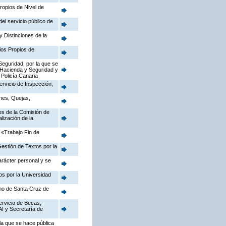
ropios de Nivel de
el servicio público de
 Distinciones de la
ios Propios de
eguridad, por la que se
 Hacienda y Seguridad y
 Policía Canaria
ervicio de Inspección,
ones, Quejas,
nes de la Comisión de
lización de la
a «Trabajo Fin de
Gestión de Textos por la
arácter personal y se
os por la Universidad
smo de Santa Cruz de
ervicio de Becas,
AI y Secretaría de
la que se hace pública