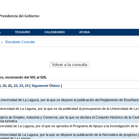
A
TESAURO
CALENDARIO
AYUDA
s
Resultado Consulta
, mostrando del 501 al 525.
9
,
20
,
21
,
22
,
23
,
24
[
Siguiente
/
Último
]
 Universidad de La Laguna, por la que se dispone la publicación del Reglamento de Enseñanz
niversidad de La Laguna, por la que se da publicidad al presupuesto de la Universidad de La 
jería de Empleo, Industria y Comercio, por la que se declara el Conjunto Histórico de la Ciu
ia turística
versidad de La Laguna, por el que se aprueba el Programa de Apoyo a la Investigación de la
Universidad de La Laguna, por la que se dispone la publicación de la Normativa de progreso
versidad de La Laguna