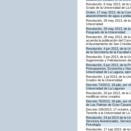
Resolución, 6 may 2013, de la U
Grado de la Universidad de La
Orden, 17 may 2013, de la Conse
abastecimiento de agua a poblac
Resolución, 28 may 2013, de la 
Universidad
Resolución, 29 may 2013, de la 
Posgrado de la Universidad
Resolución, 28 may 2013, de la
acuerda la publicación del Con
el Ayuntamiento de San Cristóba
Resolución, 4 jun 2013, de la U
de la Secretaría de la Facultad
Resolución, 5 jun 2013, de la 
Sugerencias y Felicitaciones de
Resolución, 6 jun 2013, de la P
Presupuestos, Economía y Hacie
Universidad de La Laguna, ejer
Resolución, 1 jul 2013, de la U
Grado» de la Universidad
Decreto 73/2013, 18 julio, por e
Universidad de La Laguna»
Resolución, 20 jun 2013, de la
modifican otros creados
Decreto 76/2013, 18 julio, por 
de Las Palmas de Gran Canaria
Decreto 105/2013, 17 octubre, 
Tenerife a la Universidad de L
Resolución, 24 jul 2013 de la U
Servicios Asistenciales, Servic
Psicología
Resolución, 17 sep 2013, de la 