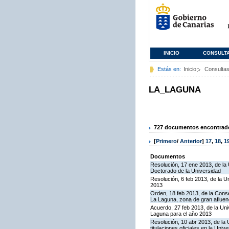
INICIO
CONSULT
Estás en:
Inicio
Consulta
LA_LAGUNA
727 documentos encontrados
[
Primero
/
Anterior
]
17
,
18
,
1
Documentos
Resolución, 17 ene 2013, de la
Doctorado de la Universidad
Resolución, 6 feb 2013, de la U
2013
Orden, 18 feb 2013, de la Conse
La Laguna, zona de gran afluenc
Acuerdo, 27 feb 2013, de la Uni
Laguna para el año 2013
Resolución, 10 abr 2013, de la 
titulaciones oficiales en la Uni