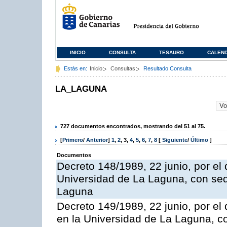
INICIO
CONSULTA
TESAURO
CALEN
Estás en:
Inicio
Consultas
Resultado Consulta
LA_LAGUNA
727 documentos encontrados, mostrando del 51 al 75.
[
Primero
/
Anterior
]
1
,
2
,
3
,
4
,
5
,
6
,
7
,
8
[
Siguiente
/
Último
]
Documentos
Decreto 148/1989, 22 junio, por el 
Universidad de La Laguna, con sed
Laguna
Decreto 149/1989, 22 junio, por el
en la Universidad de La Laguna, c