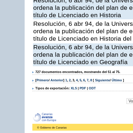
Resolución, 6 abr 94, de la Univer
ordena la publicación del plan de 
título de Licenciado en Historia
Resolución, 6 abr 94, de la Univer
ordena la publicación del plan de 
título de Licenciado en Historia del
Resolución, 6 abr 94, de la Univer
ordena la publicación del plan de 
título de Licenciado en Geografía
727 documentos encontrados, mostrando del 51 al 75.
[
Primero
/
Anterior
]
1
,
2
,
3
,
4
,
5
,
6
,
7
,
8
[
Siguiente
/
Último
]
Tipos de exportación:
XLS
|
PDF
|
ODT
© Gobierno de Canarias