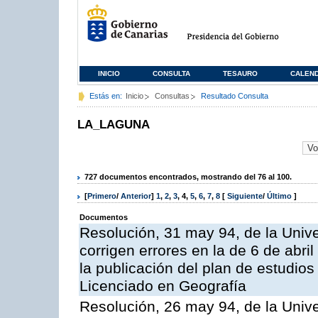
INICIO
CONSULTA
TESAURO
CALEN
Estás en:
Inicio
Consultas
Resultado Consulta
LA_LAGUNA
727 documentos encontrados, mostrando del 76 al 100.
[
Primero
/
Anterior
]
1
,
2
,
3
,
4
,
5
,
6
,
7
,
8
[
Siguiente
/
Último
]
Documentos
Resolución, 31 may 94, de la Univ
corrigen errores en la de 6 de abr
la publicación del plan de estudios
Licenciado en Geografía
Resolución, 26 may 94, de la Univ