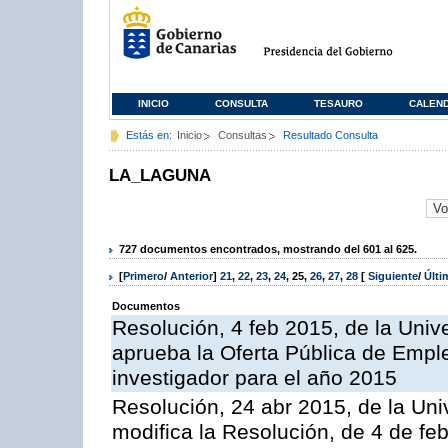
INICIO
CONSULTA
TESAURO
CALEN
Estás en:
Inicio
Consultas
Resultado Consulta
LA_LAGUNA
727 documentos encontrados, mostrando del 601 al 625.
[
Primero
/
Anterior
]
21
,
22
,
23
,
24
,
25
,
26
,
27
,
28
[
Siguiente
/
Últ
Documentos
Resolución, 4 feb 2015, de la Univ
aprueba la Oferta Pública de Empl
investigador para el año 2015
Resolución, 24 abr 2015, de la Uni
modifica la Resolución, de 4 de fe