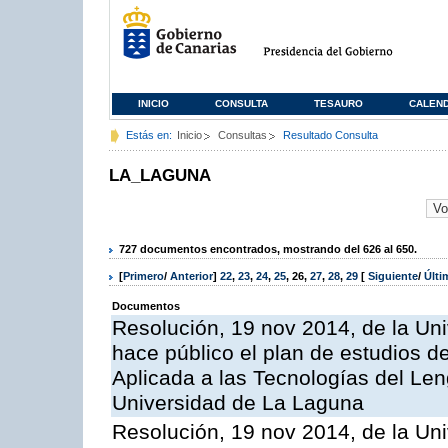
INICIO
CONSULTA
TESAURO
CALEN
Estás en:
Inicio
Consultas
Resultado Consulta
LA_LAGUNA
727 documentos encontrados, mostrando del 626 al 650.
[
Primero
/
Anterior
]
22
,
23
,
24
,
25
,
26
,
27
,
28
,
29
[
Siguiente
/
Últ
Documentos
Resolución, 19 nov 2014, de la Un
hace público el plan de estudios de
Aplicada a las Tecnologías del Len
Universidad de La Laguna
Resolución, 19 nov 2014, de la Un