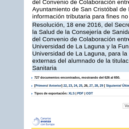
del Convenio de Colaboración entre
Ayuntamiento de San Cristóbal de 
información tributaria para fines no 
Resolución, 18 ene 2016, del Secre
la Salud de la Consejería de Sanid
del Convenio de Colaboración entre
Universidad de La Laguna y la Fun
Universidad de La Laguna, para la r
externas del alumnado de la titula
Sanitaria
727 documentos encontrados, mostrando del 626 al 650.
[
Primero
/
Anterior
]
22
,
23
,
24
,
25
,
26
,
27
,
28
,
29
[
Siguiente
/
Últ
Tipos de exportación:
XLS
|
PDF
|
ODT