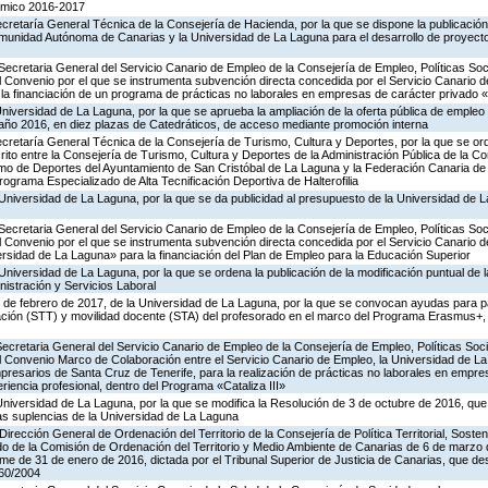
émico 2016-2017
ecretaría General Técnica de la Consejería de Hacienda, por la que se dispone la publicación
omunidad Autónoma de Canarias y la Universidad de La Laguna para el desarrollo de proyecto
Secretaria General del Servicio Canario de Empleo de la Consejería de Empleo, Políticas Soci
l Convenio por el que se instrumenta subvención directa concedida por el Servicio Canario d
a financiación de un programa de prácticas no laborales en empresas de carácter privado «C
Universidad de La Laguna, por la que se aprueba la ampliación de la oferta pública de empleo
 año 2016, en diez plazas de Catedráticos, de acceso mediante promoción interna
ecretaría General Técnica de la Consejería de Turismo, Cultura y Deportes, por la que se ord
ito entre la Consejería de Turismo, Cultura y Deportes de la Administración Pública de la
o de Deportes del Ayuntamiento de San Cristóbal de La Laguna y la Federación Canaria de Ha
rograma Especializado de Alta Tecnificación Deportiva de Halterofilia
Universidad de La Laguna, por la que se da publicidad al presupuesto de la Universidad de 
Secretaria General del Servicio Canario de Empleo de la Consejería de Empleo, Políticas Soci
l Convenio por el que se instrumenta subvención directa concedida por el Servicio Canario d
rsidad de La Laguna» para la financiación del Plan de Empleo para la Educación Superior
Universidad de La Laguna, por la que se ordena la publicación de la modificación puntual de 
istración y Servicios Laboral
0 de febrero de 2017, de la Universidad de La Laguna, por la que se convocan ayudas para p
mación (STT) y movilidad docente (STA) del profesorado en el marco del Programa Erasmus+
Secretaria General del Servicio Canario de Empleo de la Consejería de Empleo, Políticas Socia
l Convenio Marco de Colaboración entre el Servicio Canario de Empleo, la Universidad de La
presarios de Santa Cruz de Tenerife, para la realización de prácticas no laborales en empr
eriencia profesional, dentro del Programa «Cataliza III»
Universidad de La Laguna, por la que se modifica la Resolución de 3 de octubre de 2016, que
as suplencias de la Universidad de La Laguna
irección General de Ordenación del Territorio de la Consejería de Política Territorial, Sosten
rdo de la Comisión de Ordenación del Territorio y Medio Ambiente de Canarias de 6 de marzo
rme de 31 de enero de 2016, dictada por el Tribunal Superior de Justicia de Canarias, que de
260/2004