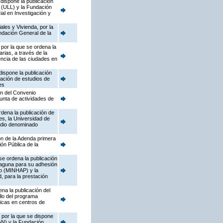
 dispone la publicación
 (ULL) y la Fundación
ial en Investigación y
les y Vivienda, por la
ndación General de la
 por la que se ordena la
rias, a través de la
iencia de las ciudades en
dispone la publicación
zación de estudios de
es
ón del Convenio
junta de actividades de
dena la publicación de
s, la Universidad de
tudio denominado
ón de la Adenda primera
ón Pública de la
se ordena la publicación
 Laguna para su adhesión
do (MINHAP) y la
, para la prestación
na la publicación del
llo del programa
ticas en centros de
, por la que se dispone
AN) y la Fundación