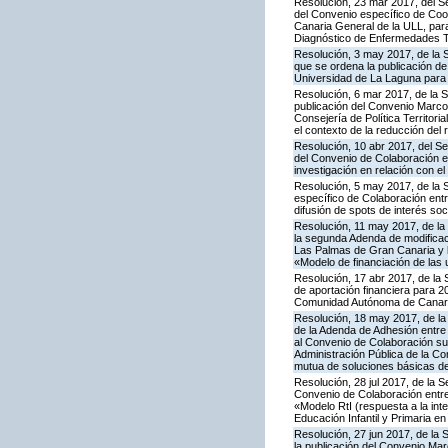
Resolución, 23 mar 2017, del Se
del Convenio específico de Coo
Canaria General de la ULL, para 
Diagnóstico de Enfermedades T
Resolución, 3 may 2017, de la S
que se ordena la publicación de
Universidad de La Laguna para 
Resolución, 6 mar 2017, de la Se
publicación del Convenio Marco
Consejería de Política Territori
el contexto de la reducción del
Resolución, 10 abr 2017, del Se
del Convenio de Colaboración en
investigación en relación con 
Resolución, 5 may 2017, de la S
específico de Colaboración entr
difusión de spots de interés soc
Resolución, 11 may 2017, de la
la segunda Adenda de modificac
Las Palmas de Gran Canaria y l
«Modelo de financiación de las
Resolución, 17 abr 2017, de la 
de aportación financiera para 2
Comunidad Autónoma de Canaria
Resolución, 18 may 2017, de la 
de la Adenda de Adhesión entre 
al Convenio de Colaboración sus
Administración Pública de la Co
mutua de soluciones básicas de 
Resolución, 28 jul 2017, de la 
Convenio de Colaboración entre
«Modelo RtI (respuesta a la in
Educación Infantil y Primaria 
Resolución, 27 jun 2017, de la S
la publicación del Convenio Ma