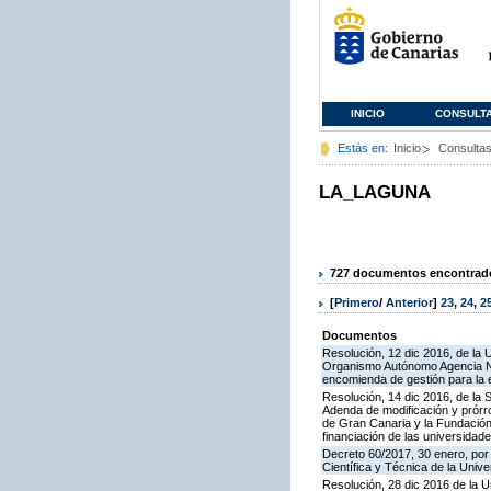
INICIO
CONSULT
Estás en:
Inicio
Consulta
LA_LAGUNA
727 documentos encontrados
[
Primero
/
Anterior
]
23
,
24
,
2
Documentos
Resolución, 12 dic 2016, de la 
Organismo Autónomo Agencia Naci
encomienda de gestión para la 
Resolución, 14 dic 2016, de la 
Adenda de modificación y prórr
de Gran Canaria y la Fundación
financiación de las universidad
Decreto 60/2017, 30 enero, por 
Científica y Técnica de la Univ
Resolución, 28 dic 2016 de la U