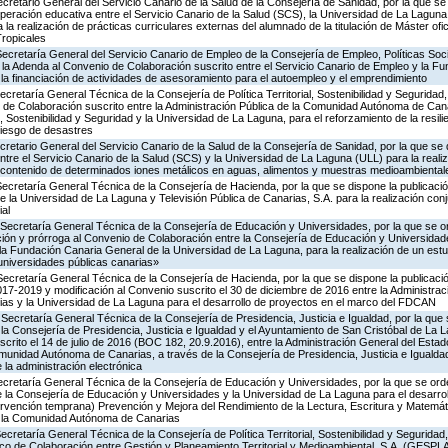
cretario General del Servicio Canario de la Salud de la Consejería de Sanidad, por la que se
peración educativa entre el Servicio Canario de la Salud (SCS), la Universidad de La Laguna
la realización de prácticas curriculares externas del alumnado de la titulación de Máster ofic
ropicales
ecretaría General del Servicio Canario de Empleo de la Consejería de Empleo, Políticas Socia
 la Adenda al Convenio de Colaboración suscrito entre el Servicio Canario de Empleo y la Fu
la financiación de actividades de asesoramiento para el autoempleo y el emprendimiento
cretaría General Técnica de la Consejería de Política Territorial, Sostenibilidad y Seguridad,
 de Colaboración suscrito entre la Administración Pública de la Comunidad Autónoma de Cana
al, Sostenibilidad y Seguridad y la Universidad de La Laguna, para el reforzamiento de la resil
 riesgo de desastres
cretario General del Servicio Canario de la Salud de la Consejería de Sanidad, por la que se 
tre el Servicio Canario de la Salud (SCS) y la Universidad de La Laguna (ULL) para la reali
el contenido de determinados iones metálicos en aguas, alimentos y muestras medioambiental
ecretaría General Técnica de la Consejería de Hacienda, por la que se dispone la publicaci
e la Universidad de La Laguna y Televisión Pública de Canarias, S.A. para la realización con
ial
 Secretaría General Técnica de la Consejería de Educación y Universidades, por la que se or
ión y prórroga al Convenio de Colaboración entre la Consejería de Educación y Universidade
a Fundación Canaria General de la Universidad de La Laguna, para la realización de un es
 universidades públicas canarias»
Secretaría General Técnica de la Consejería de Hacienda, por la que se dispone la publicaci
017-2019 y modificación al Convenio suscrito el 30 de diciembre de 2016 entre la Administraci
s y la Universidad de La Laguna para el desarrollo de proyectos en el marco del FDCAN
Secretaría General Técnica de la Consejería de Presidencia, Justicia e Igualdad, por la que 
la Consejería de Presidencia, Justicia e Igualdad y el Ayuntamiento de San Cristóbal de La
crito el 14 de julio de 2016 (BOC 182, 20.9.2016), entre la Administración General del Esta
munidad Autónoma de Canarias, a través de la Consejería de Presidencia, Justicia e Igualdad
la administración electrónica
Secretaría General Técnica de la Consejería de Educación y Universidades, por la que se orde
 la Consejería de Educación y Universidades y la Universidad de La Laguna para el desarro
tervención temprana) Prevención y Mejora del Rendimiento de la Lectura, Escritura y Matemá
en la Comunidad Autónoma de Canarias
ecretaría General Técnica de la Consejería de Política Territorial, Sostenibilidad y Seguridad
rco de Colaboración entre Gestión y Planeamiento Territorial y Medioambiental, S.A. (GESPL