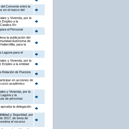
 del Convenio entre la
s en el marco del
ales y Vivienda, por la
e Empleo a la
ataliza III»
 para el Personal
ena la publicación del
 Comunidad Autónoma de
lterofilia, para la
La Laguna para el
ales y Vivienda, por la
e Empleo a la entidad
la Relación de Puestos
articipar en acciones de
, curso académico
les y Vivienda, por la
 Laguna y la
esas de personas
 aprueba la delegación
ibilidad y Seguridad, por
 de 2017, de toma de
sestima el recurso