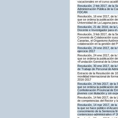
vacacionales en el curso acad
Resolución, 2 feb 2017, de la S
Administración Pública de la C
FDCAN
Resolución, 16 ene 2017, de la 
que se ordena la publicación de
Universidad de La Laguna para l
Resolución, 21 dic 2016, de la 
Docente e Investigador para el
Resolución, 3 feb 2017, de la S
Convenio de Colaboración suscr
Canarias, el Organismo Autónom
colaboración en la gestión del P
Resolución, 24 ene 2017, de la 
ejercicio 2017
Resolución, 24 ene 2017, de la 
que se ordena la publicación de
«Fundación General de la Unive
Resolución, 30 ene 2017, de la 
de Trabajo de Personal de Admin
Extracto de la Resolución de 1
movilidad internacional de for
2016-2017
Resolución, 24 feb 2017, de la 
que se ordena la publicación de
Confederación Provincial de Em
jóvenes con titulación y sin exp
Resolución, 14 feb 2017, de la 
de competencias del Rector y l
Resolución, 14 mar 2017, de la D
la que se hace público el Acue
conocimiento de la Sentencia fi
contencioso-administrativo nº 