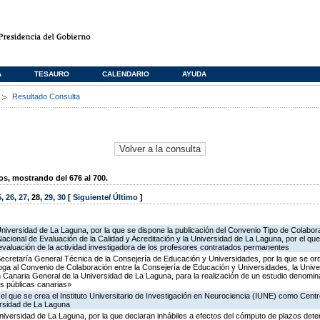
A
TESAURO
CALENDARIO
AYUDA
s
Resultado Consulta
, mostrando del 676 al 700.
5
,
26
,
27
,
28
,
29
,
30
[
Siguiente
/
Último
]
Universidad de La Laguna, por la que se dispone la publicación del Convenio Tipo de Colabora
onal de Evaluación de la Calidad y Acreditación y la Universidad de La Laguna, por el que 
evaluación de la actividad investigadora de los profesores contratados permanentes
Secretaría General Técnica de la Consejería de Educación y Universidades, por la que se ord
oga al Convenio de Colaboración entre la Consejería de Educación y Universidades, la Univ
 Canaria General de la Universidad de La Laguna, para la realización de un estudio denomi
es públicas canarias»
el que se crea el Instituto Universitario de Investigación en Neurociencia (IUNE) como Centr
ersidad de La Laguna
niversidad de La Laguna, por la que declaran inhábiles a efectos del cómputo de plazos det