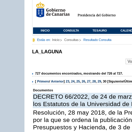
INICIO
CONSULTA
TESAURO
CALEN
Estás en:
Inicio
Consultas
Resultado Consulta
LA_LAGUNA
727 documentos encontrados, mostrando del 726 al 727.
[
Primero
/
Anterior
]
23
,
24
,
25
,
26
,
27
,
28
,
29
,
30
[Siguiente/Últi
Documentos
DECRETO 66/2022, de 24 de marzo,
los Estatutos de la Universidad d
Resolución, 28 may 2018, de la Pr
por la que se ordena la publicació
Presupuestos y Hacienda, de 3 de a