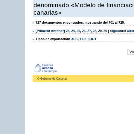
denominado «Modelo de financiació
canarias»
727 documentos encontrados, mostrando del 701 al 725.
[
Primero
/
Anterior
]
23
,
24
,
25
,
26
,
27
,
28
,
29
,
30
[
Siguiente
/
Últ
Tipos de exportación:
XLS
|
PDF
|
ODT
© Gobierno de Canarias