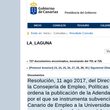
INICIO
CONSULTA
TESAURO
CALEN
Estás en:
Inicio
Consultas
Resultado Consulta
LA_LAGUNA
727 documentos encontrados, mostrando del 701 al 725.
[
Primero
/
Anterior
]
23
,
24
,
25
,
26
,
27
,
28
,
29
,
30
[
Siguiente
/
Últ
Documentos
Resolución, 11 ago 2017, del Direc
la Consejería de Empleo, Políticas 
ordena la publicación de la Adend
por el que se instrumenta subvenci
Canario de Empleo a la Universida