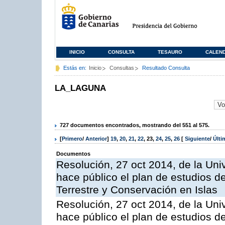
INICIO
CONSULTA
TESAURO
CALEN
Estás en:
Inicio
Consultas
Resultado Consulta
LA_LAGUNA
727 documentos encontrados, mostrando del 551 al 575.
[
Primero
/
Anterior
]
19
,
20
,
21
,
22
,
23
,
24
,
25
,
26
[
Siguiente
/
Últ
Documentos
Resolución, 27 oct 2014, de la Uni
hace público el plan de estudios d
Terrestre y Conservación en Islas
Resolución, 27 oct 2014, de la Uni
hace público el plan de estudios d