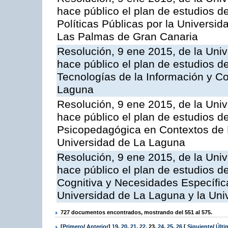
hace público el plan de estudios d
Políticas Públicas por la Universi
Las Palmas de Gran Canaria
Resolución, 9 ene 2015, de la Univ
hace público el plan de estudios d
Tecnologías de la Información y C
Laguna
Resolución, 9 ene 2015, de la Univ
hace público el plan de estudios de
Psicopedagógica en Contextos de 
Universidad de La Laguna
Resolución, 9 ene 2015, de la Univ
hace público el plan de estudios d
Cognitiva y Necesidades Específic
Universidad de La Laguna y la Univ
727 documentos encontrados, mostrando del 551 al 575.
[
Primero
/
Anterior
]
19
,
20
,
21
,
22
,
23
,
24
,
25
,
26
[
Siguiente
/
Últ