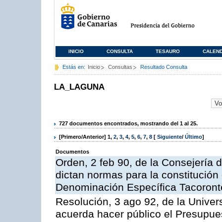
INICIO
CONSULTA
TESAURO
CALEN
Estás en:
Inicio
Consultas
Resultado Consulta
LA_LAGUNA
727 documentos encontrados, mostrando del 1 al 25.
[Primero/Anterior]
1
,
2
,
3
,
4
,
5
,
6
,
7
,
8
[
Siguiente
/
Último
]
Documentos
Orden, 2 feb 90, de la Consejería d
dictan normas para la constitución
Denominación Específica Tacoront
Resolución, 3 ago 92, de la Univer
acuerda hacer público el Presupues