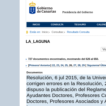
INICIO
CONSULTA
TESAURO
CALEN
Estás en:
Inicio
Consultas
Resultado Consulta
LA_LAGUNA
727 documentos encontrados, mostrando del 626 al 650.
[
Primero
/
Anterior
]
22
,
23
,
24
,
25
,
26
,
27
,
28
,
29
[
Siguiente
/
Últ
Documentos
Resolución, 6 jul 2015, de la Univ
corrigen errores en la Resolución
dispuso la publicación del Reglam
Ayudantes Doctores, Profesores C
Doctores, Profesores Asociados y 