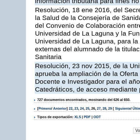
información tributaria para fines no 
Resolución, 18 ene 2016, del Secre
la Salud de la Consejería de Sanid
del Convenio de Colaboración entre
Universidad de La Laguna y la Fun
Universidad de La Laguna, para la r
externas del alumnado de la titula
Sanitaria
Resolución, 23 nov 2015, de la Un
aprueba la ampliación de la Oferta
Docente e Investigador para el año
Catedráticos, de acceso mediante 
727 documentos encontrados, mostrando del 626 al 650.
[
Primero
/
Anterior
]
22
,
23
,
24
,
25
,
26
,
27
,
28
,
29
[
Siguiente
/
Últ
Tipos de exportación:
XLS
|
PDF
|
ODT