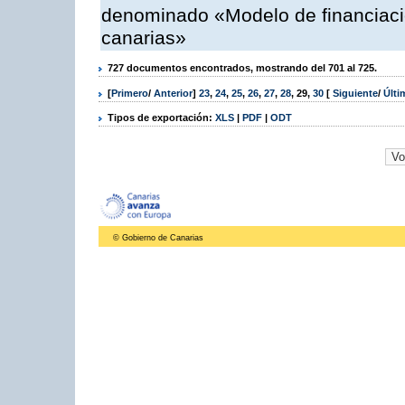
denominado «Modelo de financiació
canarias»
727 documentos encontrados, mostrando del 701 al 725.
[
Primero
/
Anterior
]
23
,
24
,
25
,
26
,
27
,
28
,
29
,
30
[
Siguiente
/
Últ
Tipos de exportación:
XLS
|
PDF
|
ODT
© Gobierno de Canarias