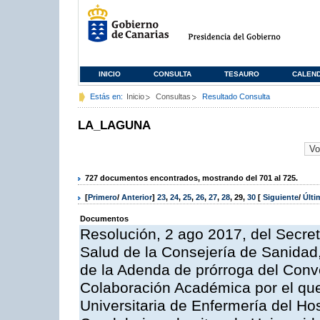
INICIO
CONSULTA
TESAURO
CALEN
Estás en:
Inicio
Consultas
Resultado Consulta
LA_LAGUNA
727 documentos encontrados, mostrando del 701 al 725.
[
Primero
/
Anterior
]
23
,
24
,
25
,
26
,
27
,
28
,
29
,
30
[
Siguiente
/
Últ
Documentos
Resolución, 2 ago 2017, del Secret
Salud de la Consejería de Sanidad,
de la Adenda de prórroga del Conv
Colaboración Académica por el que
Universitaria de Enfermería del Ho