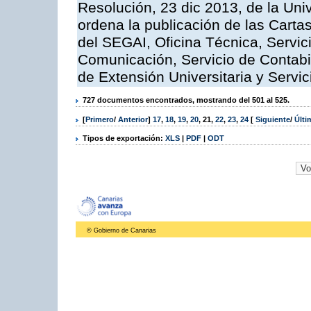
Resolución, 23 dic 2013, de la Uni
ordena la publicación de las Carta
del SEGAI, Oficina Técnica, Servi
Comunicación, Servicio de Contabil
de Extensión Universitaria y Servic
727 documentos encontrados, mostrando del 501 al 525.
[
Primero
/
Anterior
]
17
,
18
,
19
,
20
,
21
,
22
,
23
,
24
[
Siguiente
/
Últ
Tipos de exportación:
XLS
|
PDF
|
ODT
© Gobierno de Canarias